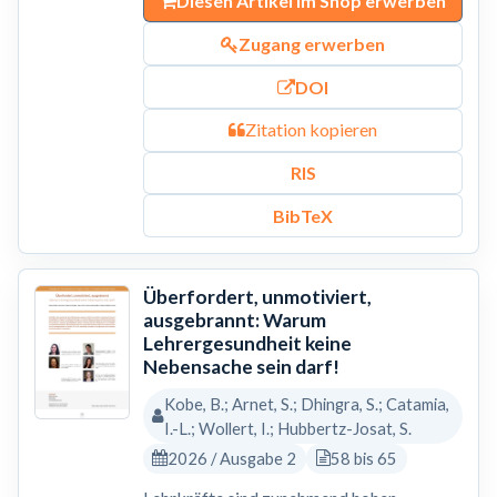
Diesen Artikel im Shop erwerben
Zugang erwerben
DOI
Zitation kopieren
RIS
BibTeX
Überfordert, unmotiviert,
ausgebrannt: Warum
Lehrergesundheit keine
Nebensache sein darf!
Kobe, B.; Arnet, S.; Dhingra, S.; Catamia,
I.-L.; Wollert, I.; Hubbertz-Josat, S.
2026 / Ausgabe 2
58 bis 65