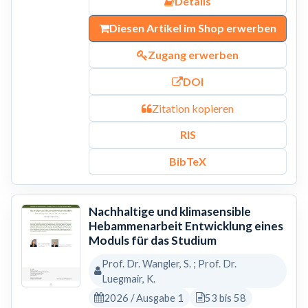
Details
Diesen Artikel im Shop erwerben
Zugang erwerben
DOI
Zitation kopieren
RIS
BibTeX
Nachhaltige und klimasensible
Hebammenarbeit Entwicklung eines
Moduls für das Studium
Prof. Dr. Wangler, S. ; Prof. Dr.
Luegmair, K.
2026 / Ausgabe 1
53 bis 58