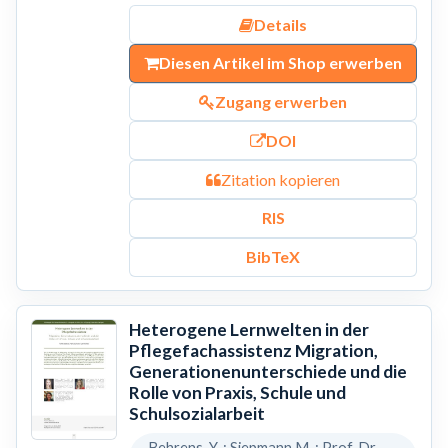
Details
Diesen Artikel im Shop erwerben
Zugang erwerben
DOI
Zitation kopieren
RIS
BibTeX
Heterogene Lernwelten in der
Pflegefachassistenz Migration,
Generationenunterschiede und die
Rolle von Praxis, Schule und
Schulsozialarbeit
Behrens, Y. ; Siepmann,M. ; Prof. Dr.