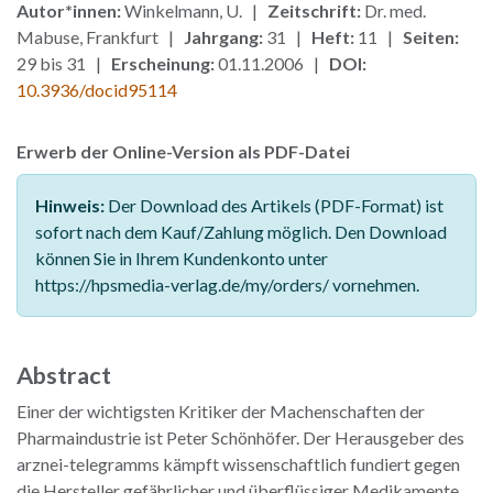
Autor*innen:
Winkelmann, U. |
Zeitschrift:
Dr. med.
Mabuse, Frankfurt |
Jahrgang:
31 |
Heft:
11 |
Seiten:
29 bis 31 |
Erscheinung:
01.11.2006 |
DOI:
10.3936/docid95114
Erwerb der Online-Version als PDF-Datei
Hinweis:
Der Download des Artikels (PDF-Format) ist
sofort nach dem Kauf/Zahlung möglich. Den Download
können Sie in Ihrem Kundenkonto unter
https://hpsmedia-verlag.de/my/orders/ vornehmen.
Abstract
Einer der wichtigsten Kritiker der Machenschaften der
Pharmaindustrie ist Peter Schönhöfer. Der Herausgeber des
arznei-telegramms kämpft wissenschaftlich fundiert gegen
die Hersteller gefährlicher und überflüssiger Medikamente.