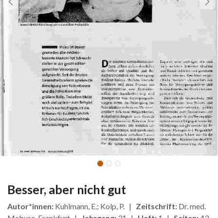
Besser, aber nicht gut
Autor*innen:
Kuhlmann, E.; Kolp, P. |
Zeitschrift:
Dr. med.
Mabuse, Frankfurt |
Jahrgang:
31 |
Heft:
1 |
Seiten:
43