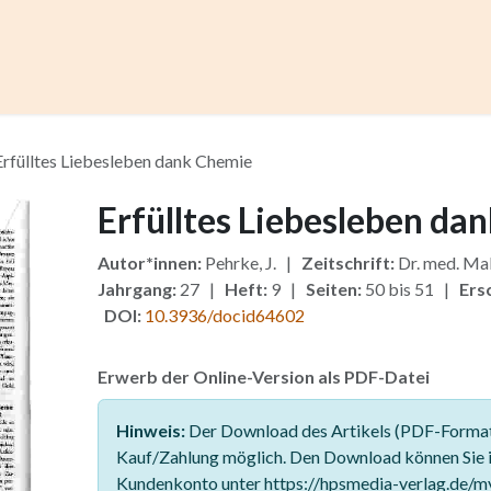
ccess
Kurse
Artikel einreichen
Institutionen
Anze
Erfülltes Liebesleben dank Chemie
Erfülltes Liebesleben da
Autor*innen:
Pehrke, J. |
Zeitschrift:
Dr. med. Ma
Jahrgang:
27 |
Heft:
9 |
Seiten:
50 bis 51 |
Ers
DOI:
10.3936/docid64602
Erwerb der Online-Version als PDF-Datei
Hinweis:
Der Download des Artikels (PDF-Format)
Kauf/Zahlung möglich. Den Download können Sie 
Kundenkonto unter https://hpsmedia-verlag.de/m