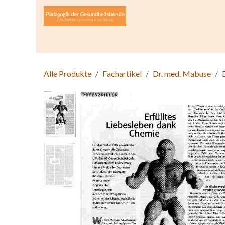
Zum Inhalt springen
Home
Über die Zeitschrift
Lesen
Open A
Alle Produkte
Fachartikel
Dr. med. Mabuse