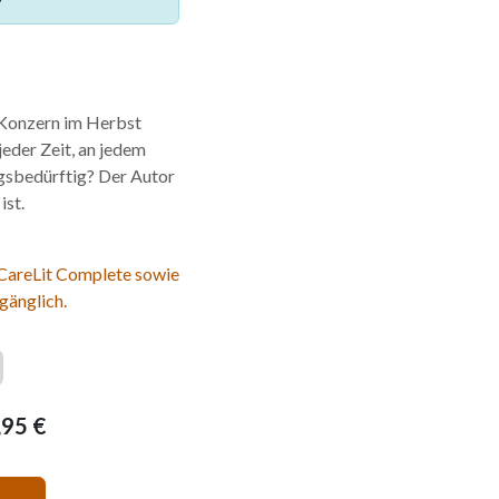
-Konzern im Herbst
 jeder Zeit, an jedem
ngsbedürftig? Der Autor
ist.
 CareLit Complete sowie
gänglich.
,95
€