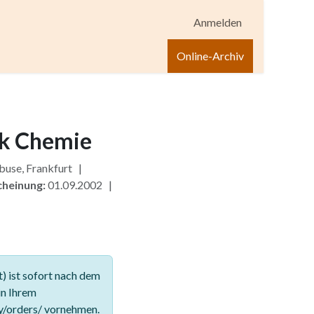
Anmelden
igen
Shop
Hilfe
Online-Archiv
nk Chemie
buse, Frankfurt |
cheinung:
01.09.2002 |
 ist sofort nach dem
in Ihrem
y/orders/ vornehmen.