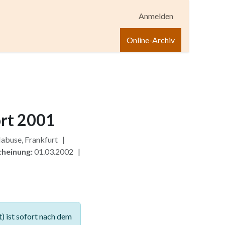
Anmelden
igen
Shop
Hilfe
Online-Archiv
rt 2001
abuse, Frankfurt |
cheinung:
01.03.2002 |
 ist sofort nach dem