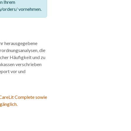
in Ihrem
y/orders/ vornehmen.
ahr herausgegebene
rordnungsanalysen, die
lcher Häufigkeit und zu
nkassen verschrieben
eport vor und
 CareLit Complete sowie
gänglich.