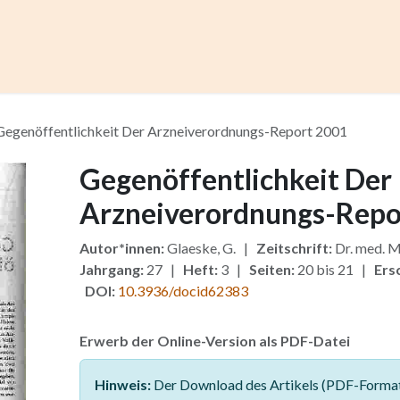
ccess
Kurse
Artikel einreichen
Institutionen
Anze
Gegenöffentlichkeit Der Arzneiverordnungs-Report 2001
Gegenöffentlichkeit Der
Arzneiverordnungs-Repo
Autor*innen:
Glaeske, G. |
Zeitschrift:
Dr. med. M
Jahrgang:
27 |
Heft:
3 |
Seiten:
20 bis 21 |
Ers
DOI:
10.3936/docid62383
Erwerb der Online-Version als PDF-Datei
Hinweis:
Der Download des Artikels (PDF-Format)