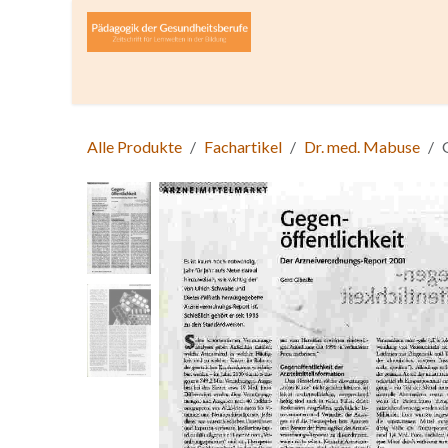
Zum Inhalt springen
Home
Über die Zeitschrift
Lesen
Open A
Alle Produkte
Fachartikel
Dr. med. Mabuse