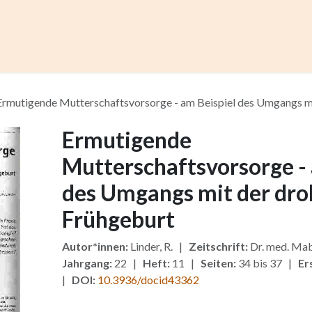
ccess
Kurse
Artikel einreichen
Institutionen
Anze
Ermutigende Mutterschaftsvorsorge - am Beispiel des Umgangs m
Ermutigende
Mutterschaftsvorsorge - 
des Umgangs mit der dr
Frühgeburt
Autor*innen:
Linder, R. |
Zeitschrift:
Dr. med. Mab
Jahrgang:
22 |
Heft:
11 |
Seiten:
34 bis 37 |
Er
|
DOI:
10.3936/docid43362