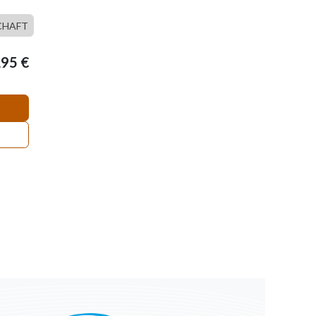
CHAFT
,95
€