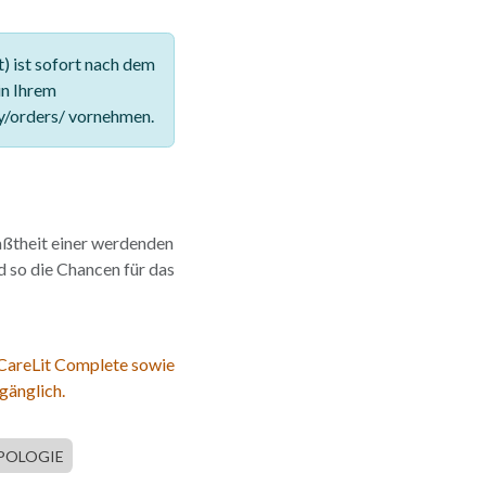
 ist sofort nach dem
in Ihrem
y/orders/ vornehmen.
aßtheit einer werdenden
 so die Chancen für das
 CareLit Complete sowie
gänglich.
POLOGIE