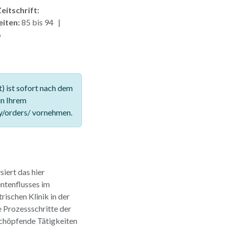
eitschrift:
eiten:
85 bis 94 |
6
 ist sofort nach dem
in Ihrem
y/orders/ vornehmen.
siert das hier
ntenflusses im
ischen Klinik in der
 Prozessschritte der
chöpfende Tätigkeiten