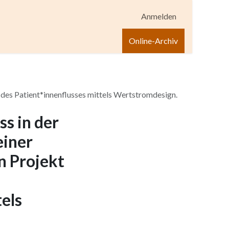
Anmelden
igen
Shop
Hilfe
Online-Archiv
g des Patient*innenflusses mittels Wertstromdesign.
ss in der
einer
in Projekt
els