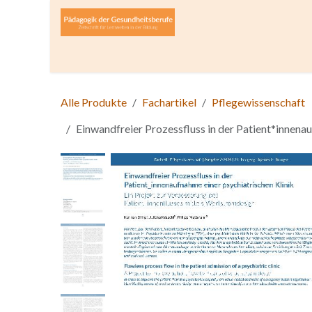
Zum Inhalt springen
Home
Über die Zeitschrift
Lesen
Open A
Alle Produkte
Fachartikel
Pflegewissenschaft
Einwandfreier Prozessfluss in der Patient*innenau