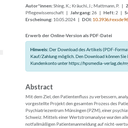
Autor*innen:
Shing, K.; Kräuchi, J.; Mattmann, P. |
Z
Pflegewissenschaft |
Jahrgang:
26 |
Heft:
2 |
S
Erscheinung:
10.05.2024 |
DOI:
10.3936/rexsde9
Erwerb der Online-Version als PDF-Datei
Hinweis:
Der Download des Artikels (PDF-Format)
Kauf/Zahlung möglich. Den Download können Sie 
Kundenkonto unter https://hpsmedia-verlag.de/m
Abstract
Mit dem Ziel, den Patientenfluss zu verbessern, analy
vorgestellte Projekt den gesamten Prozess des Patie
Psychiatriezentrum Münsingen (PZM), einer psychiatr
Schweiz. Mittels einer Wertstromanalyse wurden alle
notfallmäßigen Patientenanmeldung auf nicht-werts