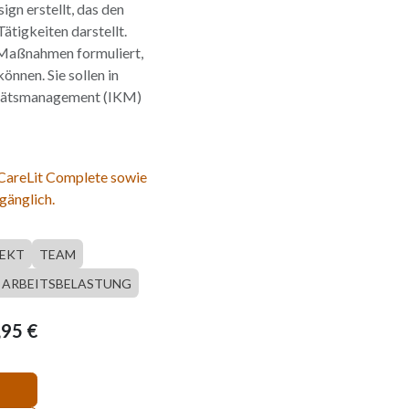
gn erstellt, das den
tigkeiten darstellt.
Maßnahmen formuliert,
önnen. Sie sollen in
itätsmanagement (IKM)
 CareLit Complete sowie
gänglich.
EKT
TEAM
ARBEITSBELASTUNG
,95
€