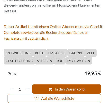
Beweggründen von freiwillig im Hospizdienst Engagierten
befasst.
Dieser Artikel ist mit einem Online-Abonnement via CareLit
Complete sowie über die Rechercheoberfläche der
Fachzeitschrift zugänglich.
ENTWICKLUNG
BUCH
EMPATHIE
GRUPPE
ZEIT
GESETZGEBUNG
STERBEN
TOD
MOTIVATION
19,95
€
Preis
In den Warenkorb
Auf die Wunschliste