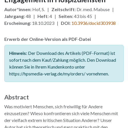
Autor*innen:
Hof, S. |
Zeitschrift:
Dr. med. Mabuse |
Jahrgang:
48 |
Heft:
4 |
Seiten:
43 bis 45 |
Erscheinung:
18.10.2023 |
DOI:
10.3936/docid303938
Erwerb der Online-Version als PDF-Datei
Hinweis:
Der Download des Artikels (PDF-Format) ist
sofort nach dem Kauf/Zahlung möglich. Den Download
können Sie in Ihrem Kundenkonto unter
https://hpsmedia-verlag.de/my/orders/ vornehmen.
Abstract
Was motiviert Menschen, sich freiwillig für Andere
einzusetzen? Wieso konfrontieren sich viele Menschen mit
der vielfach extrem kritischen Situation Anderer? Unser
Autor hat sich theoretisch und ganz praktisch mit den