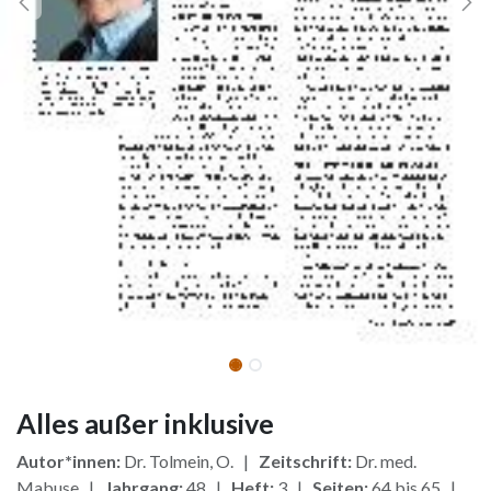
Alles außer inklusive
Autor*innen:
Dr. Tolmein, O. |
Zeitschrift:
Dr. med.
Mabuse |
Jahrgang:
48 |
Heft:
3 |
Seiten:
64 bis 65 |