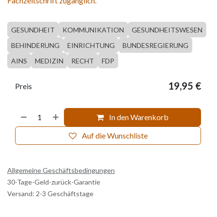
Fachzeitschrift zugänglich.
GESUNDHEIT
KOMMUNIKATION
GESUNDHEITSWESEN
BEHINDERUNG
EINRICHTUNG
BUNDESREGIERUNG
AINS
MEDIZIN
RECHT
FDP
19,95
€
Preis
In den Warenkorb
Auf die Wunschliste
Allgemeine Geschäftsbedingungen
30-Tage-Geld-zurück-Garantie
Versand: 2-3 Geschäftstage