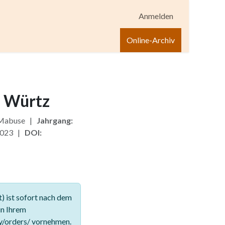
Anmelden
igen
Shop
Hilfe
Online-Archiv
u Würtz
 Mabuse |
Jahrgang:
2023 |
DOI:
 ist sofort nach dem
in Ihrem
y/orders/ vornehmen.