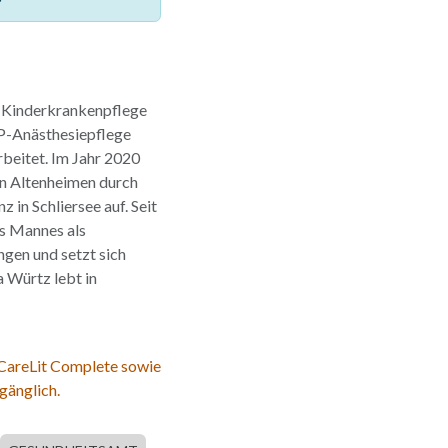
r Kinderkrankenpflege
OP-Anästhesiepflege
rbeitet. Im Jahr 2020
in Altenheimen durch
 in Schliersee auf. Seit
es Mannes als
ngen und setzt sich
a Würtz lebt in
 CareLit Complete sowie
gänglich.