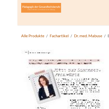
Zum Inhalt springen
Home
Über die Zeitschrift
Lesen
Open A
Alle Produkte
Fachartikel
Dr. med. Mabuse