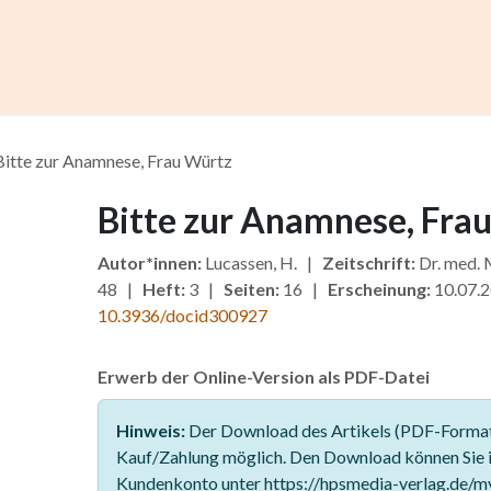
ccess
Kurse
Artikel einreichen
Institutionen
Anze
Bitte zur Anamnese, Frau Würtz
Bitte zur Anamnese, Fra
Autor*innen:
Lucassen, H. |
Zeitschrift:
Dr. med.
48 |
Heft:
3 |
Seiten:
16 |
Erscheinung:
10.07.
10.3936/docid300927
Erwerb der Online-Version als PDF-Datei
Hinweis:
Der Download des Artikels (PDF-Format)
Kauf/Zahlung möglich. Den Download können Sie 
Kundenkonto unter https://hpsmedia-verlag.de/m