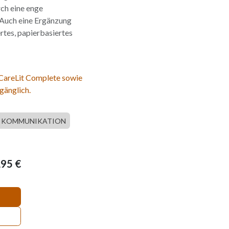
ch eine enge
Auch eine Ergänzung
rtes, papierbasiertes
 CareLit Complete sowie
gänglich.
KOMMUNIKATION
,95
€