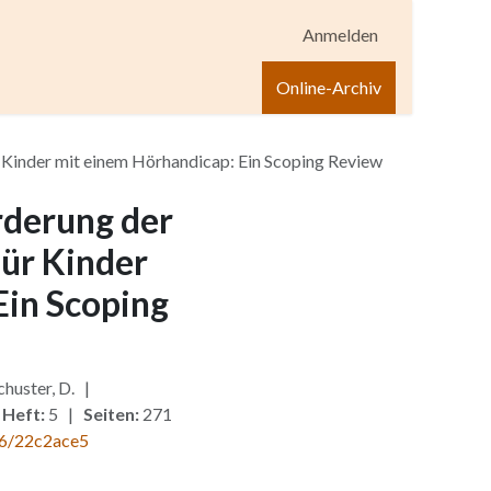
Anmelden
igen
Shop
Hilfe
Online-Archiv
 Kinder mit einem Hörhandicap: Ein Scoping Review
rderung der
ür Kinder
Ein Scoping
chuster, D. |
|
Heft:
5 |
Seiten:
271
6/22c2ace5