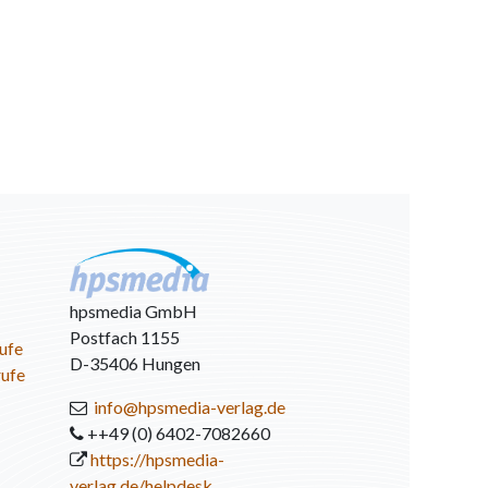
hpsmedia GmbH
Postfach 1155
ufe
D-35406 Hungen
rufe
info@hpsmedia-verlag.de
++49 (0) 6402-7082660
https://hpsmedia-
verlag.de/helpdesk