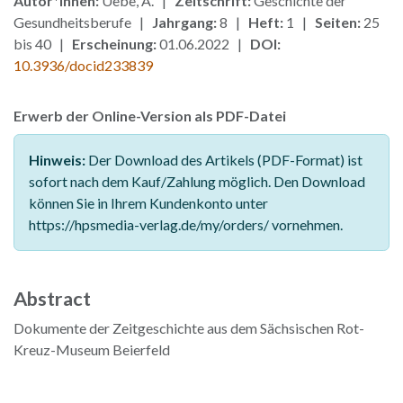
Autor*innen:
Uebe, A. |
Zeitschrift:
Geschichte der
Gesundheitsberufe |
Jahrgang:
8 |
Heft:
1 |
Seiten:
25
bis 40 |
Erscheinung:
01.06.2022 |
DOI:
10.3936/docid233839
Erwerb der Online-Version als PDF-Datei
Hinweis:
Der Download des Artikels (PDF-Format) ist
sofort nach dem Kauf/Zahlung möglich. Den Download
können Sie in Ihrem Kundenkonto unter
https://hpsmedia-verlag.de/my/orders/ vornehmen.
Abstract
Dokumente der Zeitgeschichte aus dem Sächsischen Rot-
Kreuz-Museum Beierfeld