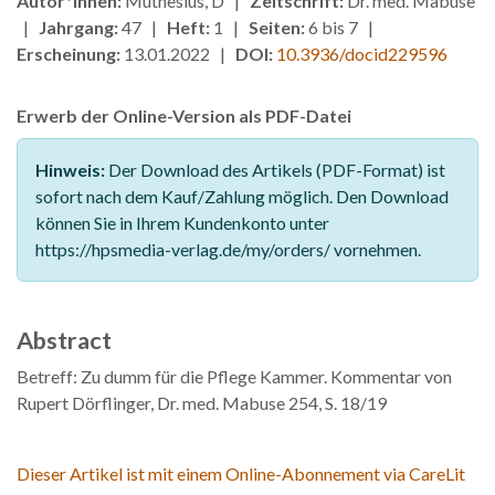
Autor*innen:
Muthesius, D |
Zeitschrift:
Dr. med. Mabuse
|
Jahrgang:
47 |
Heft:
1 |
Seiten:
6 bis 7 |
Erscheinung:
13.01.2022 |
DOI:
10.3936/docid229596
Erwerb der Online-Version als PDF-Datei
Hinweis:
Der Download des Artikels (PDF-Format) ist
sofort nach dem Kauf/Zahlung möglich. Den Download
können Sie in Ihrem Kundenkonto unter
https://hpsmedia-verlag.de/my/orders/ vornehmen.
Abstract
Betreff: Zu dumm für die Pflege Kammer. Kommentar von
Rupert Dörflinger, Dr. med. Mabuse 254, S. 18/19
Dieser Artikel ist mit einem Online-Abonnement via CareLit