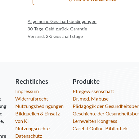
Allgemeine Geschäftsbedingungen
30-Tage-Geld-zurück-Garantie
Versand: 2-3 Geschäftstage
Rechtliches
Produkte
Impressum
Pflegewissenschaft
e
Widerrufsrecht
Dr. med. Mabuse
ung
Nutzungsbedingungen
Pädagogik der Gesundheitsber
ie
Bildquellen & Einsatz
Geschichte der Gesundheitsbe
e,
von KI
Lernwelten Kongress
Nutzungsrechte
CareLit Online-Bibliothek
hre
Datenschutz