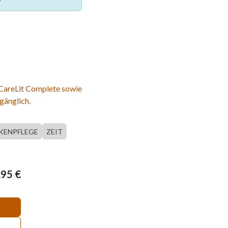
 CareLit Complete sowie
gänglich.
KENPFLEGE
ZEIT
,95
€