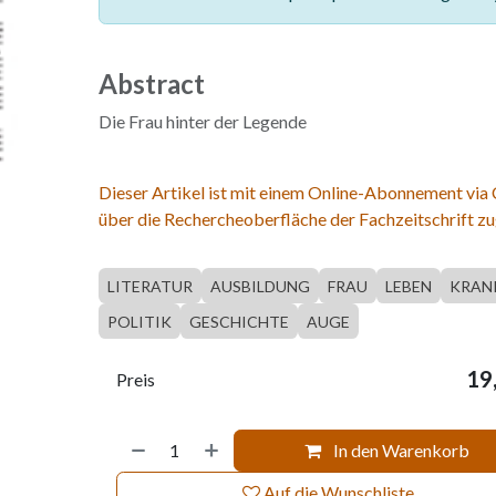
Abstract
Die Frau hinter der Legende
Dieser Artikel ist mit einem Online-Abonnement via
über die Rechercheoberfläche der Fachzeitschrift zu
LITERATUR
AUSBILDUNG
FRAU
LEBEN
KRAN
POLITIK
GESCHICHTE
AUGE
19
Preis
In den Warenkorb
Auf die Wunschliste