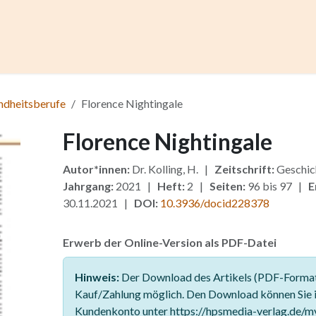
ccess
Kurse
Artikel einreichen
Institutionen
Anze
ndheitsberufe
Florence Nightingale
Florence Nightingale
Autor*innen:
Dr. Kolling, H. |
Zeitschrift:
Geschic
Jahrgang:
2021 |
Heft:
2 |
Seiten:
96 bis 97 |
E
30.11.2021 |
DOI:
10.3936/docid228378
Erwerb der Online-Version als PDF-Datei
Hinweis:
Der Download des Artikels (PDF-Format)
Kauf/Zahlung möglich. Den Download können Sie 
Kundenkonto unter https://hpsmedia-verlag.de/m