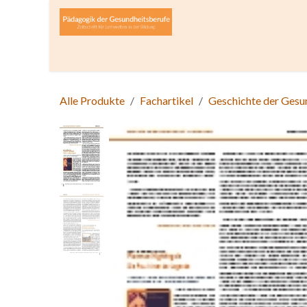
Zum Inhalt springen
Home
Über die Zeitschrift
Lesen
Open A
Alle Produkte
Fachartikel
Geschichte der Gesu