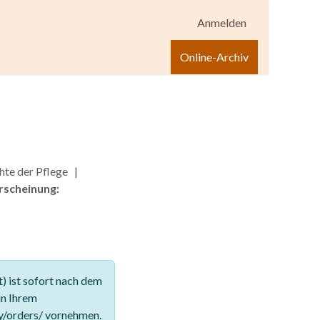
Anmelden
igen
Shop
Hilfe
Online-Archiv
hte der Pflege |
rscheinung:
 ist sofort nach dem
in Ihrem
y/orders/ vornehmen.