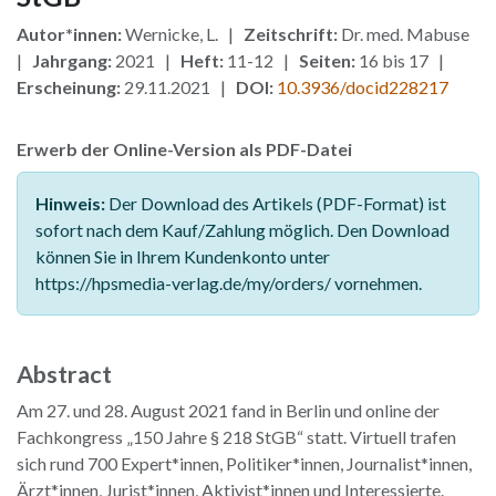
Autor*innen:
Wernicke, L. |
Zeitschrift:
Dr. med. Mabuse
|
Jahrgang:
2021 |
Heft:
11-12 |
Seiten:
16 bis 17 |
Erscheinung:
29.11.2021 |
DOI:
10.3936/docid228217
Erwerb der Online-Version als PDF-Datei
Hinweis:
Der Download des Artikels (PDF-Format) ist
sofort nach dem Kauf/Zahlung möglich. Den Download
können Sie in Ihrem Kundenkonto unter
https://hpsmedia-verlag.de/my/orders/ vornehmen.
Abstract
Am 27. und 28. August 2021 fand in Berlin und online der
Fachkongress „150 Jahre § 218 StGB“ statt. Virtuell trafen
sich rund 700 Expert*innen, Politiker*innen, Journalist*innen,
Ärzt*innen, Jurist*innen, Aktivist*innen und Interessierte.