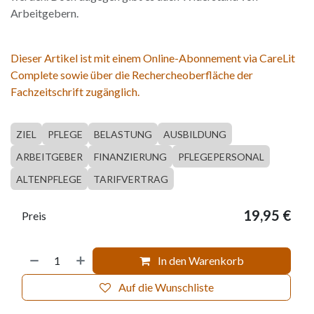
Arbeitgebern.
Dieser Artikel ist mit einem Online-Abonnement via CareLit
Complete sowie über die Rechercheoberfläche der
Fachzeitschrift zugänglich.
ZIEL
PFLEGE
BELASTUNG
AUSBILDUNG
ARBEITGEBER
FINANZIERUNG
PFLEGEPERSONAL
ALTENPFLEGE
TARIFVERTRAG
19,95
€
Preis
In den Warenkorb
Auf die Wunschliste