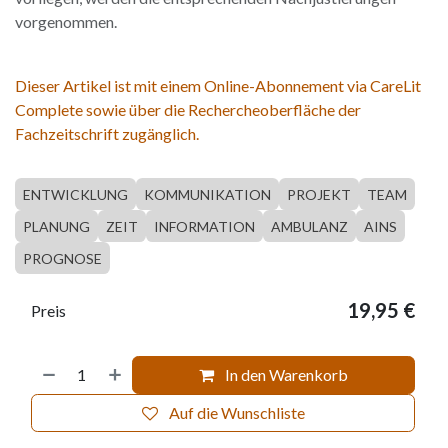
vorgenommen.
Dieser Artikel ist mit einem Online-Abonnement via CareLit
Complete sowie über die Rechercheoberfläche der
Fachzeitschrift zugänglich.
ENTWICKLUNG
KOMMUNIKATION
PROJEKT
TEAM
PLANUNG
ZEIT
INFORMATION
AMBULANZ
AINS
PROGNOSE
19,95
€
Preis
In den Warenkorb
Auf die Wunschliste