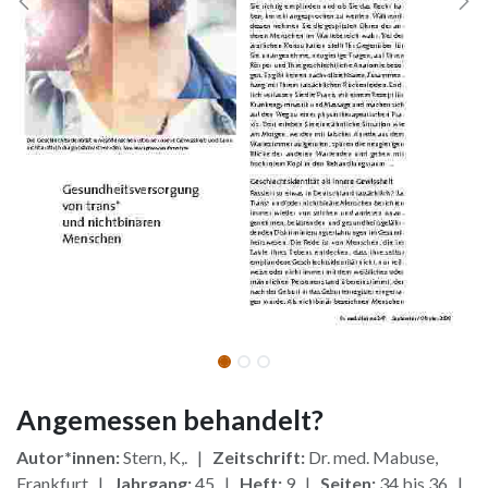
Angemessen behandelt?
Autor*innen:
Stern, K,. |
Zeitschrift:
Dr. med. Mabuse,
Frankfurt |
Jahrgang:
45 |
Heft:
9 |
Seiten:
34 bis 36 |