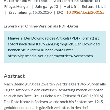
Autor*innen:
André Uebe |
Zeitschrift:
Geschichte der
Pflege, Hungen |
Jahrgang:
23 |
Heft:
5 |
Seiten:
1 bis 1
|
Erscheinung:
16.05.2020 |
DOI:
10.3936/docid203155
Erwerb der Online-Version als PDF-Datei
Hinweis:
Der Download des Artikels (PDF-Format) ist
sofort nach dem Kauf/Zahlung möglich. Den Download
können Sie in Ihrem Kundenkonto unter
https://hpsmedia-verlag.de/my/orders/ vornehmen.
Abstract
Nach Beendigung des Zweiten Weltkrieges 1945 wurden alle
Organisationen in den einzelnen Besatzungszonen verboten,
so auch das Rote Kreuz (siehe auch Zeitschrift GdP 1/2016).
Das Rote Kreuz in Sachsen wurde noch bis September 1945
geduldet und danach gänzlich verboten. In den drei