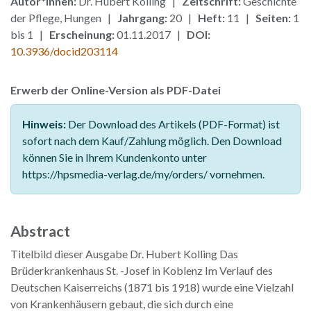
Autor*innen:
Dr. Hubert Kolling |
Zeitschrift:
Geschichte
der Pflege, Hungen |
Jahrgang:
20 |
Heft:
11 |
Seiten:
1
bis 1 |
Erscheinung:
01.11.2017 |
DOI:
10.3936/docid203114
Erwerb der Online-Version als PDF-Datei
Hinweis:
Der Download des Artikels (PDF-Format) ist
sofort nach dem Kauf/Zahlung möglich. Den Download
können Sie in Ihrem Kundenkonto unter
https://hpsmedia-verlag.de/my/orders/ vornehmen.
Abstract
Titelbild dieser Ausgabe Dr. Hubert Kolling Das
Brüderkrankenhaus St. -Josef in Koblenz Im Verlauf des
Deutschen Kaiserreichs (1871 bis 1918) wurde eine Vielzahl
von Krankenhäusern gebaut, die sich durch eine