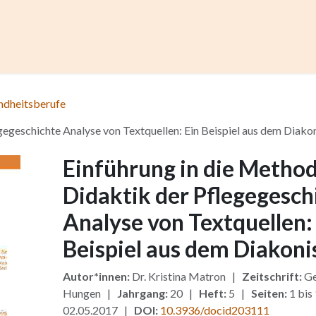
ccess
Kurse
Artikel einreichen
Institutionen
Anze
ndheitsberufe
gegeschichte Analyse von Textquellen: Ein Beispiel aus dem Diako
Einführung in die Metho
Didaktik der Pflegegesch
Analyse von Textquellen:
Beispiel aus dem Diakon
Autor*innen:
Dr. Kristina Matron |
Zeitschrift:
Ge
Hungen |
Jahrgang:
20 |
Heft:
5 |
Seiten:
1 bis
02.05.2017 |
DOI:
10.3936/docid203111