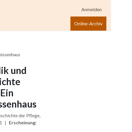
Anmelden
igen
Shop
Hilfe
Online-Archiv
nissenhaus
dik und
ichte
 Ein
issenhaus
schichte der Pflege,
 1 |
Erscheinung: