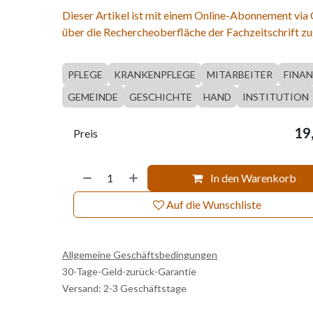
Dieser Artikel ist mit einem Online-Abonnement via
über die Rechercheoberfläche der Fachzeitschrift zu
PFLEGE
KRANKENPFLEGE
MITARBEITER
FINA
GEMEINDE
GESCHICHTE
HAND
INSTITUTION
19
Preis
In den Warenkorb
Auf die Wunschliste
Allgemeine Geschäftsbedingungen
30-Tage-Geld-zurück-Garantie
Versand: 2-3 Geschäftstage