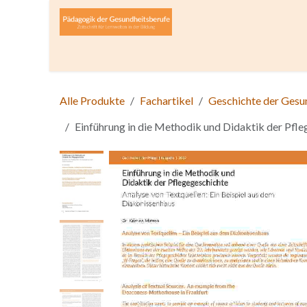
Zum Inhalt springen
Home
Über die Zeitschrift
Lesen
Open A
Alle Produkte
Fachartikel
Geschichte der Gesu
Einführung in die Methodik und Didaktik der Pfle