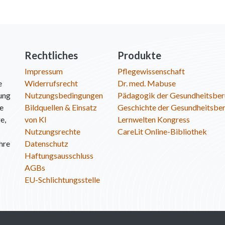
Rechtliches
Produkte
Impressum
Pflegewissenschaft
e
Widerrufsrecht
Dr. med. Mabuse
ung
Nutzungsbedingungen
Pädagogik der Gesundheitsber
ie
Bildquellen & Einsatz
Geschichte der Gesundheitsbe
e,
von KI
Lernwelten Kongress
Nutzungsrechte
CareLit Online-Bibliothek
hre
Datenschutz
Haftungsausschluss
AGBs
EU-Schlichtungsstelle