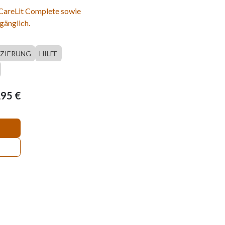
 CareLit Complete sowie
gänglich.
NZIERUNG
HILFE
,95
€