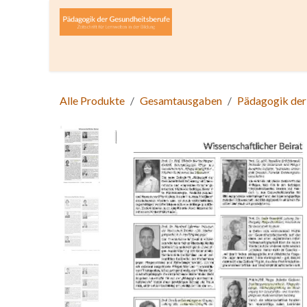
Zum Inhalt springen
Home
Über die Zeitschrift
Lesen
Open A
Alle Produkte
Gesamtausgaben
Pädagogik der