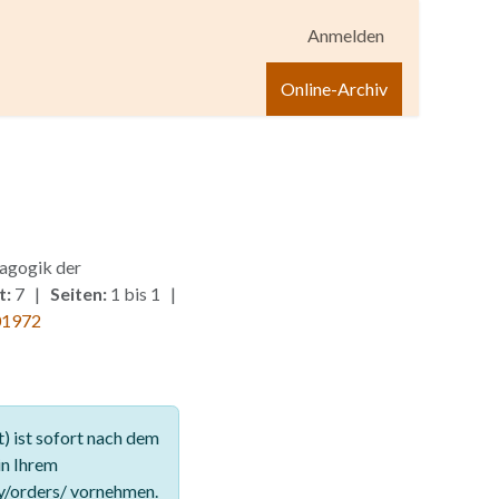
Anmelden
igen
Shop
Hilfe
Online-Archiv
agogik der
t:
7 |
Seiten:
1 bis 1 |
01972
 ist sofort nach dem
in Ihrem
y/orders/ vornehmen.