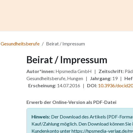
ccess
Kurse
Artikel einreichen
Institutionen
Anze
 Gesundheitsberufe
Beirat / Impressum
Beirat / Impressum
Autor*innen:
Hpsmedia GmbH |
Zeitschrift:
Päd
Gesundheitsberufe, Hungen |
Jahrgang:
19 |
Hef
Erscheinung:
14.07.2016 |
DOI:
10.3936/docid2
Erwerb der Online-Version als PDF-Datei
Hinweis:
Der Download des Artikels (PDF-Format)
Kauf/Zahlung möglich. Den Download können Sie 
Kundenkonto unter https://hpsmedia-verlag.de/m