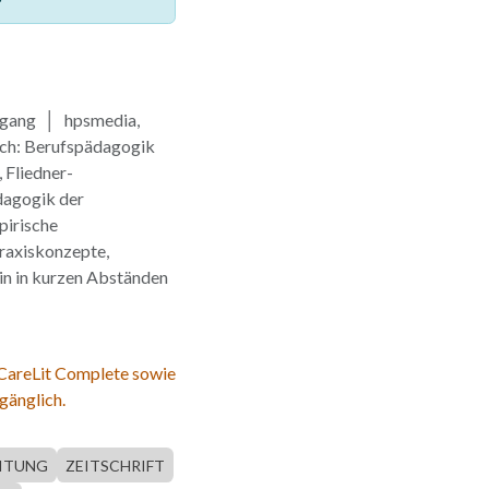
rgang │ hpsmedia,
sch: Berufspädagogik
 Fliedner-
dagogik der
pirische
raxiskonzepte,
in in kurzen Abständen
 CareLit Complete sowie
gänglich.
EITUNG
ZEITSCHRIFT