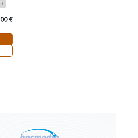
FT
,00
€