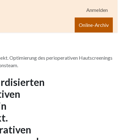
Anmelden
igen
Shop
Hilfe
Online-Archiv
jekt. Optimierung des perioperativen Hautscreenings
onsteam.
rdisierten
tiven
in
t.
rativen