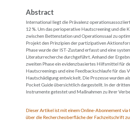
Abstract
International liegt die Prävalenz operationsassoziier
12 %. Um das perioperative Hautscreening und die
zwischen Bettenstation und Operationssaal zu optimi
Projekt den Prinzipien der partizipativen Aktionsfors
Phase wurde der IST-Zustand erfasst und eine syste
Literaturrecherche durchgeführt. Anhand der Ergebn
zweiten Phase ein evidenzbasiertes Hilfsmittel für d
Hautscreenings und eine Feedbackschlaufe für das 
Hautschädigung entwickelt. Die Prozesse wurden als
Pocket Guide übersichtlich dargestellt. In der dritt
Instrumente getestet und Maßnahmen zu ihrer Verbess
Dieser Artikel ist mit einem Online-Abonnement via
über die Rechercheoberfläche der Fachzeitschrift zu