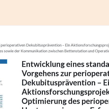
ccess
Kurse
Artikel einreichen
Institutionen
Anze
r perioperativen Dekubitusprävention – Ein Aktionsforschungspro
es sowie der Kommunikation zwischen Bettenstation und Operati
Entwicklung eines standa
Vorgehens zur periopera
Dekubitusprävention – E
Aktionsforschungsprojek
Optimierung des periope