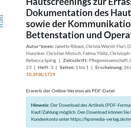
Hautscreenings zur Erfa
Dokumentation des Haut
sowie der Kommunikatio
Bettenstation und Opera
Autor*innen:
Janette Ribaut, Christa Wernli-Fluri, D
Hunziker, Christian Motsch, Fatma Yildiz, Christoph 
Rebecca Spirig |
Zeitschrift:
Pflegewissenschaft
23 |
Heft:
3 |
Seiten:
1 bis 1 |
Erscheinung:
26.
10.3936/1729
Erwerb der Online-Version als PDF-Datei
Hinweis:
Der Download des Artikels (PDF-Format)
Kauf/Zahlung möglich. Den Download können Sie 
Kundenkonto unter https://hpsmedia-verlag.de/m