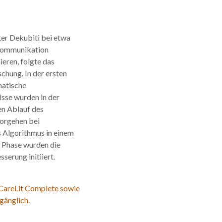
ter Dekubiti bei etwa
 Kommunikation
eren, folgte das
chung. In der ersten
matische
isse wurden in der
en Ablauf des
Vorgehen bei
 Algorithmus in einem
en Phase wurden die
erung initiiert.
 CareLit Complete sowie
gänglich.