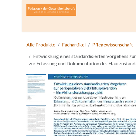
Zum Inhalt springen
Home
Über die Zeitschrift
Lesen
Open A
Alle Produkte
Fachartikel
Pflegewissenschaft
Entwicklung eines standardisierten Vorgehens zu
zur Erfassung und Dokumentation des Hautzustand