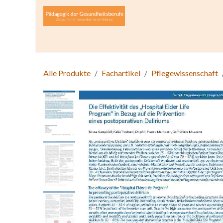
Zum Inhalt springen
Home
Über die Zeitschrift
Lesen
Open A
Alle Produkte
Fachartikel
Pflegewissenschaft