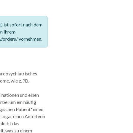
 ist sofort nach dem
in Ihrem
y/orders/ vornehmen.
uropsychiatrisches
me, wie z. ?B.
inationen und einen
rbei um ein häufig
gischen Patient*innen
 sogar einen Anteil von
bleibt das
lt, was zu einem