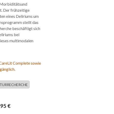
 Morbiditätsund
t. Der frühzeitige
en eines Deliriums um
onsprogramm stellt das
cherche beschäftigt sich
eliriums bei
dieses multimodalen
 CareLit Complete sowie
gänglich.
ATURRECHERCHE
,95
€