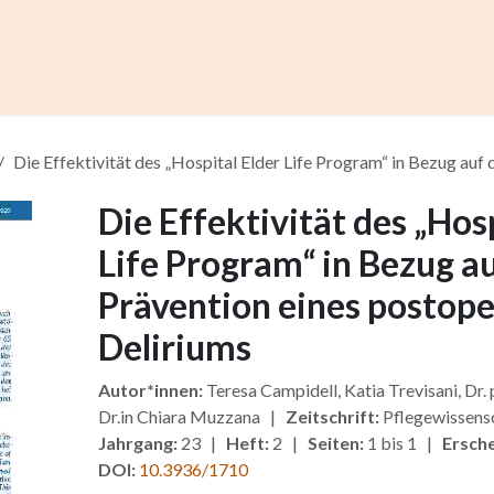
ccess
Kurse
Artikel einreichen
Institutionen
Anze
Die Effektivität des „Hospital Elder Life Program“ in Bezug auf
Die Effektivität des „Hos
Life Program“ in Bezug au
Prävention eines postope
Deliriums
Autor*innen:
Teresa Campidell, Katia Trevisani, Dr.
Dr.in Chiara Muzzana |
Zeitschrift:
Pflegewissens
Jahrgang:
23 |
Heft:
2 |
Seiten:
1 bis 1 |
Ersche
DOI:
10.3936/1710