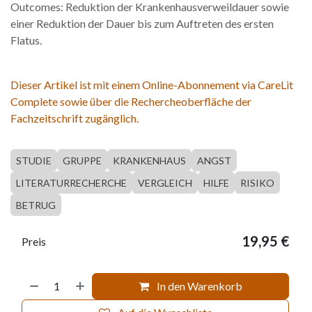
Outcomes: Reduktion der Krankenhausverweildauer sowie
einer Reduktion der Dauer bis zum Auftreten des ersten
Flatus.
Dieser Artikel ist mit einem Online-Abonnement via CareLit
Complete sowie über die Rechercheoberfläche der
Fachzeitschrift zugänglich.
STUDIE
GRUPPE
KRANKENHAUS
ANGST
LITERATURRECHERCHE
VERGLEICH
HILFE
RISIKO
BETRUG
19,95
€
Preis
In den Warenkorb