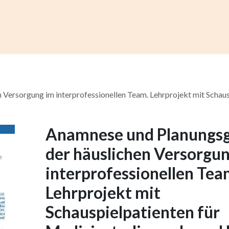
ccess
Kurse
Artikel einreichen
Institutionen
Anze
 Versorgung im interprofessionellen Team. Lehrprojekt mit Schau
Anamnese und Planungsg
der häuslichen Versorgu
interprofessionellen Tea
Lehrprojekt mit
Schauspielpatienten für