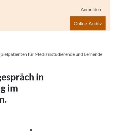
Anmelden
igen
Shop
Hilfe
Online-Archiv
spielpatienten für Medizinstudierende und Lernende
espräch in
ng im
m.