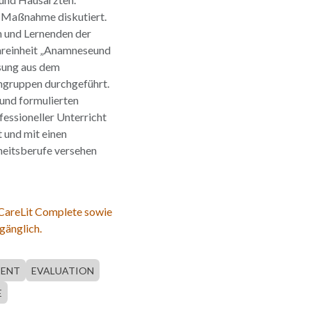
ve Maßnahme diskutiert.
n und Lernenden der
hreinheit „Anamneseund
sung aus dem
ngruppen durchgeführt.
 und formulierten
fessioneller Unterricht
t und mit einen
heitsberufe versehen
 CareLit Complete sowie
gänglich.
IENT
EVALUATION
E