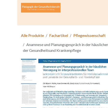
Zum Inhalt springen
Home
Über die Zeitschrift
Lesen
Open A
Alle Produkte
Fachartikel
Pflegewissenschaft
Anamnese und Planungsgespräch in der häuslichen
der Gesundheitsund Krankenpflege