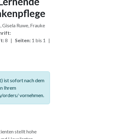
 Lernende
nkenpflege
, Gisela Ruwe, Frauke
rift:
t:
8 |
Seiten:
1 bis 1 |
 ist sofort nach dem
in Ihrem
y/orders/ vornehmen.
ienten stellt hohe
 und Hausärzten.