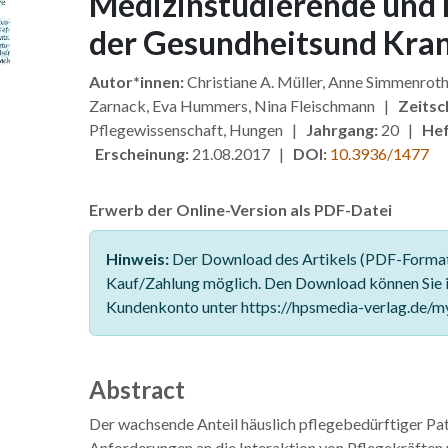
Medizinstudierende und
der Gesundheitsund Kra
Autor*innen:
Christiane A. Müller, Anne Simmenroth
Zarnack, Eva Hummers, Nina Fleischmann |
Zeitsch
Pflegewissenschaft, Hungen |
Jahrgang:
20 |
Hef
Erscheinung:
21.08.2017 |
DOI:
10.3936/1477
Erwerb der Online-Version als PDF-Datei
Hinweis:
Der Download des Artikels (PDF-Format)
Kauf/Zahlung möglich. Den Download können Sie 
Kundenkonto unter https://hpsmedia-verlag.de/m
Abstract
Der wachsende Anteil häuslich pflegebedürftiger Pat
Anforderungen an die Interaktion von Pflegekräften