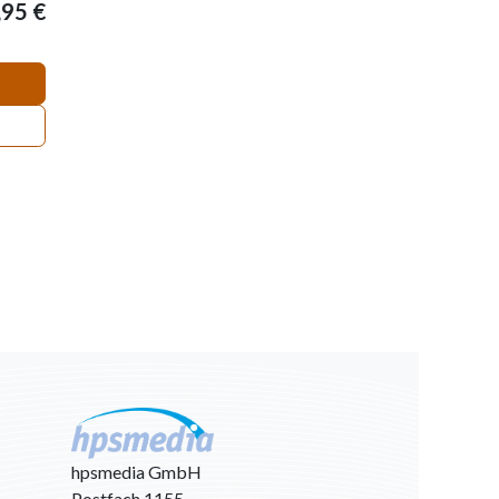
,95
€
hpsmedia GmbH
Postfach 1155