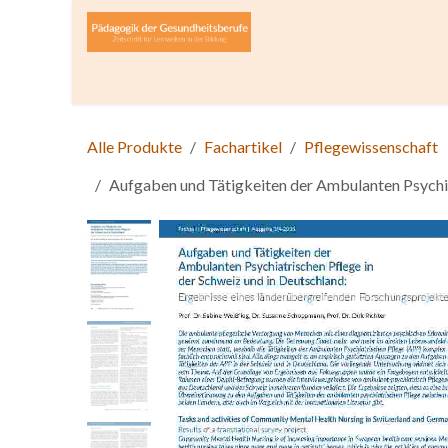
Zum Inhalt springen
Home
Über die Zeitschrift
Lesen
Open A
Alle Produkte
Fachartikel
Pflegewissenschaft
Aufgaben und Tätigkeiten der Ambulanten Psychia