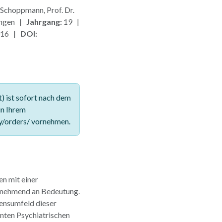
 Schoppmann, Prof. Dr.
ungen |
Jahrgang:
19 |
016 |
DOI:
 ist sofort nach dem
in Ihrem
y/orders/ vornehmen.
n mit einer
unehmend an Bedeutung.
ensumfeld dieser
nten Psychiatrischen