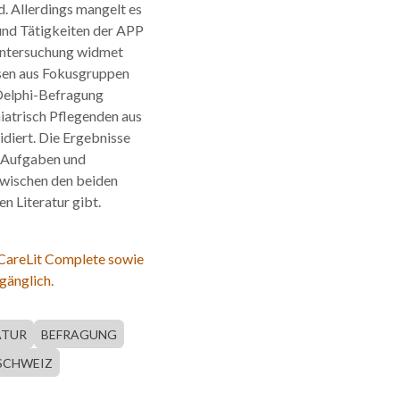
d. Allerdings mangelt es
und Tätigkeiten der APP
 Untersuchung widmet
sen aus Fokusgruppen
Delphi-Befragung
iatrisch Pflegenden aus
diert. Die Ergebnisse
n Aufgaben und
zwischen den beiden
n Literatur gibt.
 CareLit Complete sowie
gänglich.
ATUR
BEFRAGUNG
SCHWEIZ