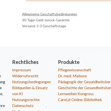
Allgemeine Geschäftsbedingungen
30-Tage-Geld-zurück-Garantie
Versand: 2-3 Geschäftstage
Rechtliches
Produkte
Impressum
Pflegewissenschaft
e
Widerrufsrecht
Dr. med. Mabuse
ung
Nutzungsbedingungen
Pädagogik der Gesundheitsber
ie
Bildquellen & Einsatz
Geschichte der Gesundheitsbe
e,
von KI
Lernwelten Kongress
Nutzungsrechte
CareLit Online-Bibliothek
hre
Datenschutz