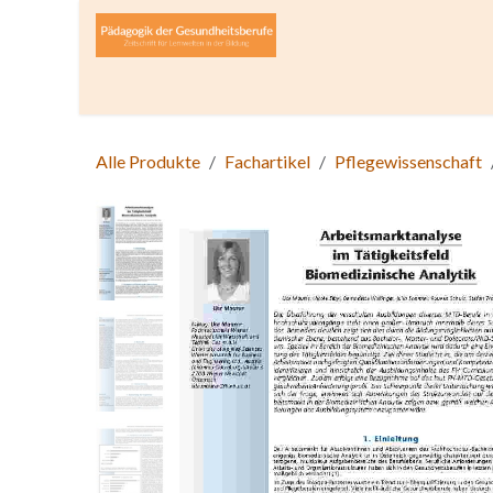
Zum Inhalt springen
Home
Über die Zeitschrift
Lesen
Open A
Alle Produkte
Fachartikel
Pflegewissenschaft