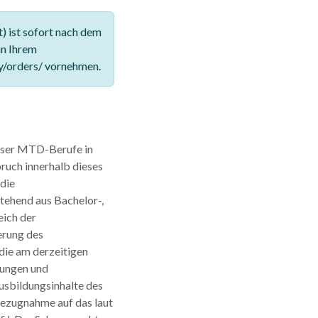
 ist sofort nach dem
in Ihrem
y/orders/ vornehmen.
rser MTD-Berufe in
ruch innerhalb dieses
 die
tehend aus Bachelor-,
ich der
erung des
 die am derzeitigen
rungen und
usbildungsinhalte des
Bezugnahme auf das laut