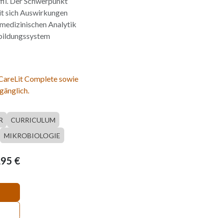
l. Der Schwerpunkt
it sich Auswirkungen
omedizinischen Analytik
bildungssystem
 CareLit Complete sowie
gänglich.
R
CURRICULUM
MIKROBIOLOGIE
,95
€