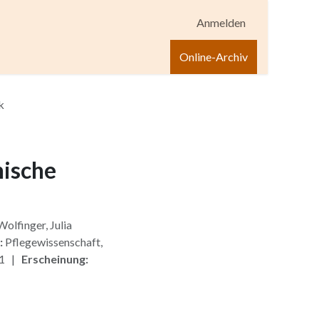
Anmelden
igen
Shop
Hilfe
Online-Archiv
k
nische
olfinger, Julia
:
Pflegewissenschaft,
 1 |
Erscheinung: