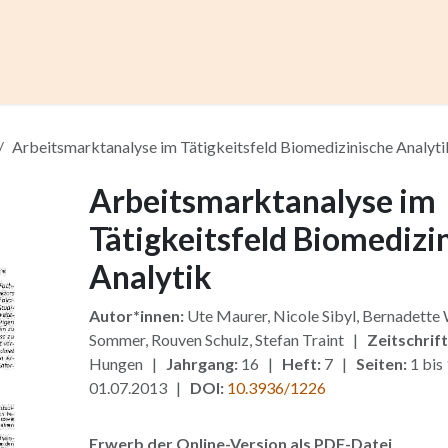
ccess
Kurse
Artikel einreichen
Institutionen
Anze
Arbeitsmarktanalyse im Tätigkeitsfeld Biomedizinische Analyti
Arbeitsmarktanalyse im
Tätigkeitsfeld Biomedizi
Analytik
Autor*innen:
Ute Maurer, Nicole Sibyl, Bernadette W
Sommer, Rouven Schulz, Stefan Traint |
Zeitschrift
Hungen |
Jahrgang:
16 |
Heft:
7 |
Seiten:
1 bis
01.07.2013 |
DOI:
10.3936/1226
Erwerb der Online-Version als PDF-Datei