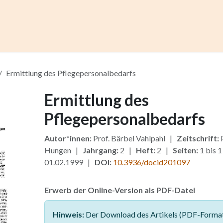
ccess
Kurse
Artikel einreichen
Institutionen
Anze
Ermittlung des Pflegepersonalbedarfs
Ermittlung des
Pflegepersonalbedarfs
Autor*innen:
Prof. Bärbel Vahlpahl |
Zeitschrift:
P
Hungen |
Jahrgang:
2 |
Heft:
2 |
Seiten:
1 bis 
01.02.1999 |
DOI:
10.3936/docid201097
Erwerb der Online-Version als PDF-Datei
Hinweis:
Der Download des Artikels (PDF-Format)