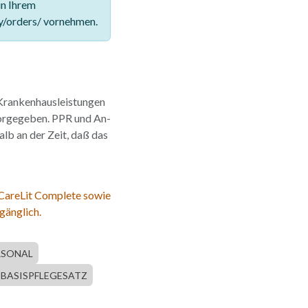
in Ihrem
y/orders/ vornehmen.
 Krankenhausleistungen
 vorgegeben. PPR und An-
alb an der Zeit, daß das
 CareLit Complete sowie
gänglich.
RSONAL
BASISPFLEGESATZ