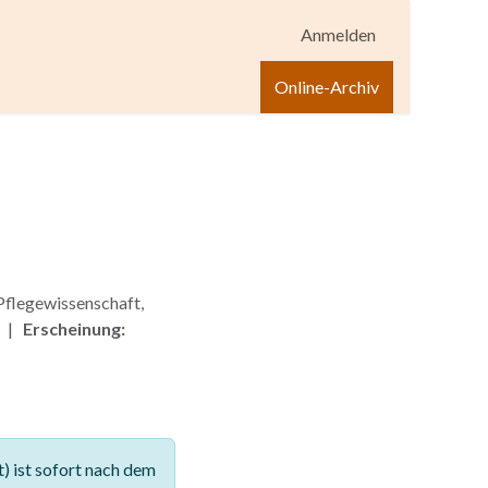
Anmelden
igen
Shop
Hilfe
Online-Archiv
flegewissenschaft,
1 |
Erscheinung:
 ist sofort nach dem