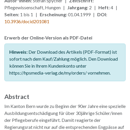
Autor*innen:
Stefan Spycher |
Zeitschrift:
Pflegewissenschaft, Hungen |
Jahrgang:
2 |
Heft:
4 |
Seiten:
1 bis 1 |
Erscheinung:
01.04.1999 |
DOI:
10.3936/docid201081
Erwerb der Online-Version als PDF-Datei
Hinweis:
Der Download des Artikels (PDF-Format) ist
sofort nach dem Kauf/Zahlung möglich. Den Download
können Sie in Ihrem Kundenkonto unter
https://hpsmedia-verlag.de/my/orders/ vornehmen.
Abstract
Im Kanton Bern wurde zu Beginn der 90er Jahre eine spezielle
Ausbildungsentschädigung für über 30jährige Schüler/innen
der Pflegeberufe eingeführt. Damit reagierte der
Regierungsrat nicht nur auf die entsprechenden Engpässe auf