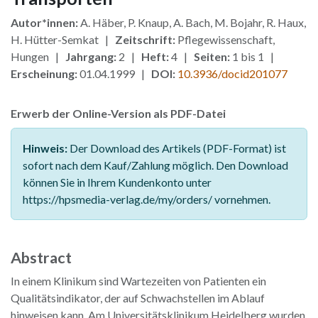
Autor*innen:
A. Häber, P. Knaup, A. Bach, M. Bojahr, R. Haux,
H. Hütter-Semkat |
Zeitschrift:
Pflegewissenschaft,
Hungen |
Jahrgang:
2 |
Heft:
4 |
Seiten:
1 bis 1 |
Erscheinung:
01.04.1999 |
DOI:
10.3936/docid201077
Erwerb der Online-Version als PDF-Datei
Hinweis:
Der Download des Artikels (PDF-Format) ist
sofort nach dem Kauf/Zahlung möglich. Den Download
können Sie in Ihrem Kundenkonto unter
https://hpsmedia-verlag.de/my/orders/ vornehmen.
Abstract
In einem Klinikum sind Wartezeiten von Patienten ein
Qualitätsindikator, der auf Schwachstellen im Ablauf
hinweisen kann. Am Universitätsklinikum Heidelberg wurden