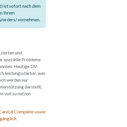
 ist sofort nach dem
in Ihrem
y/orders/ vornehmen.
zierten und
ür spezielle Probleme
konnten. Heutige DV-
ch leistungsstärker, was
och werden nur
terstützung darstellt,
m voll zu nutzen
 CareLit Complete sowie
gänglich.