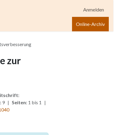
Anmelden
igen
Shop
Hilfe
Online-Archiv
ätsverbesserung
e zur
itschrift:
:
9 |
Seiten:
1 bis 1 |
1040