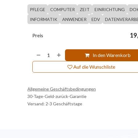
PFLEGE
COMPUTER
ZEIT
EINRICHTUNG
DO
INFORMATIK
ANWENDER
EDV
DATENVERARB
19
Preis
In den Warenkorb
Auf die Wunschliste
Allgemeine Geschäftsbedingungen
30-Tage-Geld-zurück-Garantie
Versand: 2-3 Geschäftstage