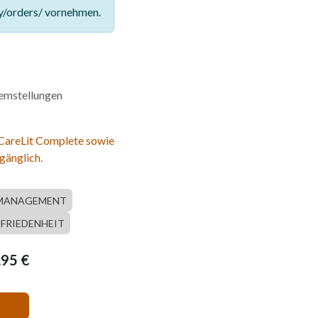
y/orders/ vornehmen.
lemstellungen
 CareLit Complete sowie
gänglich.
MANAGEMENT
FRIEDENHEIT
,95
€