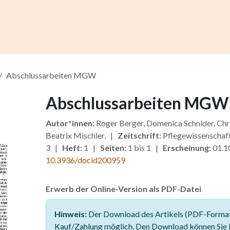
ccess
Kurse
Artikel einreichen
Institutionen
Anze
Abschlussarbeiten MGW
Abschlussarbeiten MGW
Autor*innen:
Roger Berger, Domenica Schnider, Chr
Beatrix Mischler, |
Zeitschrift:
Pflegewissenschaf
3 |
Heft:
1 |
Seiten:
1 bis 1 |
Erscheinung:
01.1
10.3936/docid200959
Erwerb der Online-Version als PDF-Datei
Hinweis:
Der Download des Artikels (PDF-Format)
Kauf/Zahlung möglich. Den Download können Sie 