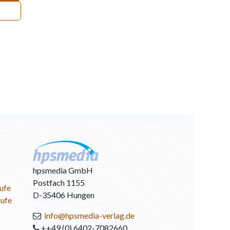
hpsmedia GmbH
Postfach 1155
ufe
D-35406 Hungen
rufe
info@hpsmedia-verlag.de
++49 (0) 6402-7082660