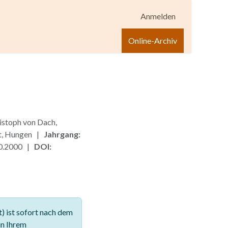
Anmelden
igen
Shop
Hilfe
Online-Archiv
istoph von Dach,
t, Hungen |
Jahrgang:
0.2000 |
DOI:
 ist sofort nach dem
in Ihrem