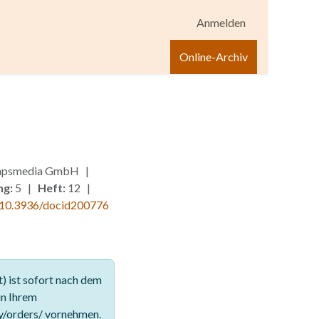
Anmelden
igen
Shop
Hilfe
Online-Archiv
, hpsmedia GmbH |
ng:
5 |
Heft:
12 |
10.3936/docid200776
 ist sofort nach dem
in Ihrem
y/orders/ vornehmen.