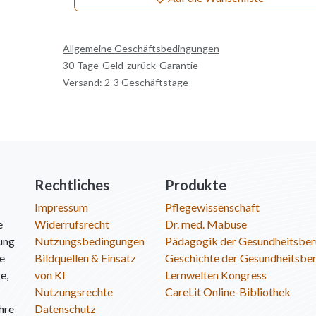
Allgemeine Geschäftsbedingungen
30-Tage-Geld-zurück-Garantie
Versand: 2-3 Geschäftstage
Rechtliches
Produkte
Impressum
Pflegewissenschaft
e
Widerrufsrecht
Dr. med. Mabuse
ung
Nutzungsbedingungen
Pädagogik der Gesundheitsber
ie
Bildquellen & Einsatz
Geschichte der Gesundheitsbe
e,
von KI
Lernwelten Kongress
Nutzungsrechte
CareLit Online-Bibliothek
hre
Datenschutz