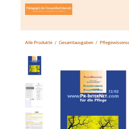
Zum Inhalt springen
Home
Über die Zeitschrift
Lesen
Open A
Alle Produkte
Gesamtausgaben
Pflegewissens