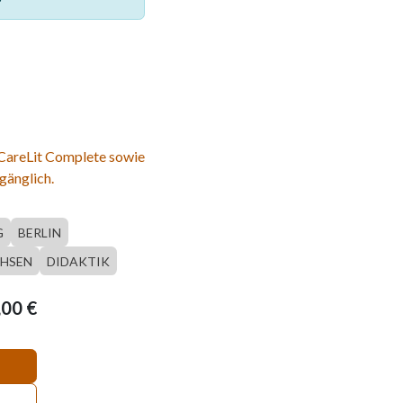
 CareLit Complete sowie
gänglich.
G
BERLIN
CHSEN
DIDAKTIK
,00
€