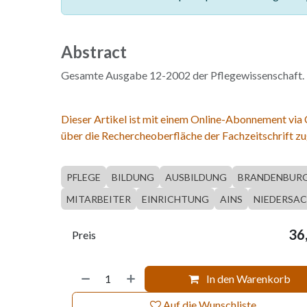
Abstract
Gesamte Ausgabe 12-2002 der Pflegewissenschaft.
Dieser Artikel ist mit einem Online-Abonnement via
über die Rechercheoberfläche der Fachzeitschrift zu
PFLEGE
BILDUNG
AUSBILDUNG
BRANDENBUR
MITARBEITER
EINRICHTUNG
AINS
NIEDERSA
36
Preis
In den Warenkorb
Auf die Wunschliste