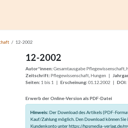
ccess
Kurse
Artikel einreichen
Institutionen
Anze
chaft
12-2002
12-2002
Autor*innen:
Gesamtausgabe Pflegewissenschaft
Zeitschrift:
Pflegewissenschaft, Hungen |
Jahrga
Seiten:
1 bis 1 |
Erscheinung:
01.12.2002 |
DOI:
Erwerb der Online-Version als PDF-Datei
Hinweis:
Der Download des Artikels (PDF-Format)
Kauf/Zahlung möglich. Den Download können Sie 
Kundenkonto unter https://hpsmedia-verlag.de/m