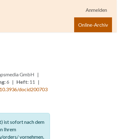
Anmelden
igen
Shop
Hilfe
Online-Archiv
, hpsmedia GmbH |
ng:
6 |
Heft:
11 |
10.3936/docid200703
 ist sofort nach dem
in Ihrem
y/orders/ vornehmen.