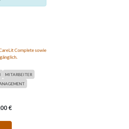
 CareLit Complete sowie
gänglich.
N
MITARBEITER
ANAGEMENT
,00
€