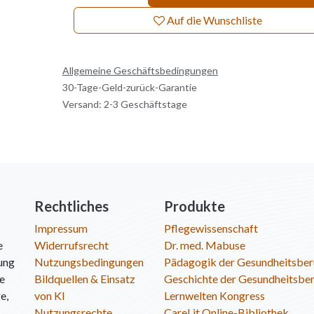
Auf die Wunschliste
Allgemeine Geschäftsbedingungen
30-Tage-Geld-zurück-Garantie
Versand: 2-3 Geschäftstage
Rechtliches
Produkte
Impressum
Pflegewissenschaft
e
Widerrufsrecht
Dr. med. Mabuse
ung
Nutzungsbedingungen
Pädagogik der Gesundheitsber
ie
Bildquellen & Einsatz
Geschichte der Gesundheitsbe
e,
von KI
Lernwelten Kongress
Nutzungsrechte
CareLit Online-Bibliothek