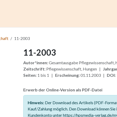
ccess
Kurse
Artikel einreichen
Institutionen
Anze
chaft
11-2003
11-2003
Autor*innen:
Gesamtausgabe Pflegewissenschaft
Zeitschrift:
Pflegewissenschaft, Hungen |
Jahrga
Seiten:
1 bis 1 |
Erscheinung:
01.11.2003 |
DOI:
Erwerb der Online-Version als PDF-Datei
Hinweis:
Der Download des Artikels (PDF-Format)
Kauf/Zahlung möglich. Den Download können Sie 
Kundenkonto unter https://hpsmedia-verlag.de/m