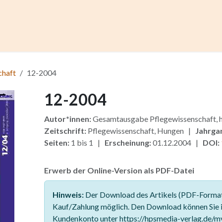
ccess
Kurse
Artikel einreichen
Institutionen
Anze
chaft
12-2004
12-2004
Autor*innen:
Gesamtausgabe Pflegewissenschaft
Zeitschrift:
Pflegewissenschaft, Hungen |
Jahrga
Seiten:
1 bis 1 |
Erscheinung:
01.12.2004 |
DOI:
Erwerb der Online-Version als PDF-Datei
Hinweis:
Der Download des Artikels (PDF-Format)
Kauf/Zahlung möglich. Den Download können Sie 
Kundenkonto unter https://hpsmedia-verlag.de/m