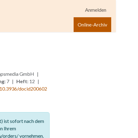
Anmelden
igen
Shop
Hilfe
Online-Archiv
, hpsmedia GmbH |
ng:
7 |
Heft:
12 |
10.3936/docid200602
 ist sofort nach dem
in Ihrem
y/orders/ vornehmen.