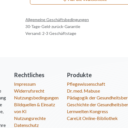
Allgemeine Geschäftsbedingungen
30-Tage-Geld-zurück-Garantie
Versand: 2-3 Geschäftstage
Rechtliches
Produkte
Impressum
Pflegewissenschaft
e
Widerrufsrecht
Dr. med. Mabuse
ung
Nutzungsbedingungen
Pädagogik der Gesundheitsber
ie
Bildquellen & Einsatz
Geschichte der Gesundheitsbe
e,
von KI
Lernwelten Kongress
Nutzungsrechte
CareLit Online-Bibliothek
hre
Datenschutz