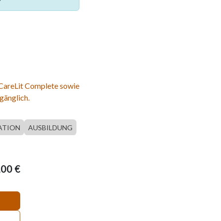
 CareLit Complete sowie
gänglich.
ATION
AUSBILDUNG
,00
€