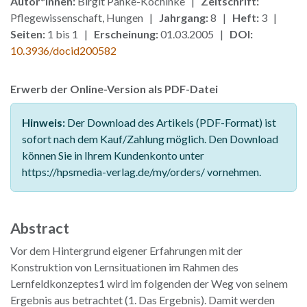
Autor*innen:
Birgit Panke-Kochinke |
Zeitschrift:
Pflegewissenschaft, Hungen |
Jahrgang:
8 |
Heft:
3 |
Seiten:
1 bis 1 |
Erscheinung:
01.03.2005 |
DOI:
10.3936/docid200582
Erwerb der Online-Version als PDF-Datei
Hinweis:
Der Download des Artikels (PDF-Format) ist
sofort nach dem Kauf/Zahlung möglich. Den Download
können Sie in Ihrem Kundenkonto unter
https://hpsmedia-verlag.de/my/orders/ vornehmen.
Abstract
Vor dem Hintergrund eigener Erfahrungen mit der
Konstruktion von Lernsituationen im Rahmen des
Lernfeldkonzeptes1 wird im folgenden der Weg von seinem
Ergebnis aus betrachtet (1. Das Ergebnis). Damit werden