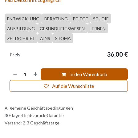
ENTWICKLUNG
BERATUNG
PFLEGE
STUDIE
AUSBILDUNG
GESUNDHEITSWESEN
LERNEN
ZEITSCHRIFT
AINS
STOMA
36,00
€
Preis
In den Warenkorb
Auf die Wunschliste
Allgemeine Geschäftsbedingungen
30-Tage-Geld-zurück-Garantie
Versand: 2-3 Geschäftstage