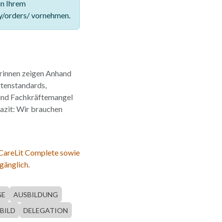
in Ihrem
y/orders/ vornehmen.
orinnen zeigen Anhand
rtenstandards,
und Fachkräftemangel
 Fazit: Wir brauchen
 CareLit Complete sowie
gänglich.
GE
AUSBILDUNG
BILD
DELEGATION