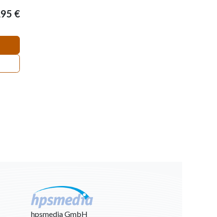
,95
€
hpsmedia GmbH