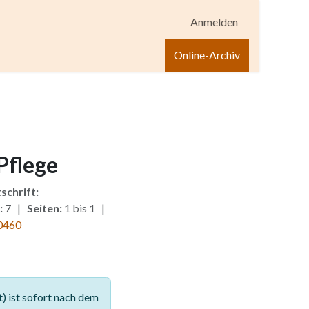
Anmelden
igen
Shop
Hilfe
Online-Archiv
Pflege
schrift:
:
7 |
Seiten:
1 bis 1 |
0460
 ist sofort nach dem