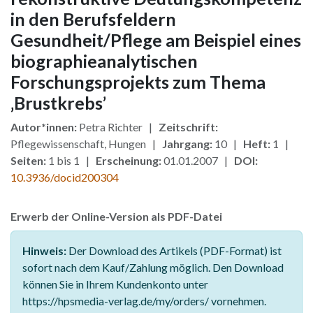
in den Berufsfeldern
Gesundheit/Pflege am Beispiel eines
biographieanalytischen
Forschungsprojekts zum Thema
‚Brustkrebs’
Autor*innen:
Petra Richter |
Zeitschrift:
Pflegewissenschaft, Hungen |
Jahrgang:
10 |
Heft:
1 |
Seiten:
1 bis 1 |
Erscheinung:
01.01.2007 |
DOI:
10.3936/docid200304
Erwerb der Online-Version als PDF-Datei
Hinweis:
Der Download des Artikels (PDF-Format) ist
sofort nach dem Kauf/Zahlung möglich. Den Download
können Sie in Ihrem Kundenkonto unter
https://hpsmedia-verlag.de/my/orders/ vornehmen.