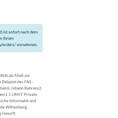
 ist sofort nach dem
in Ihrem
y/orders/ vornehmen.
lität als Maß zur
 Beispiel des FAS-
 habil. Johann Behrens2,
 Them1 1 UMIT Private
ische Informatik und
alle Wittenberg,
g HessIP,