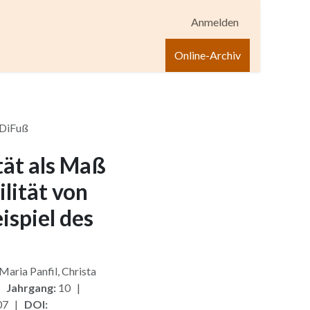
Anmelden
igen
Shop
Hilfe
Online-Archiv
äDiFuß
tät als Maß
lität von
spiel des
Maria Panfil, Christa
 |
Jahrgang:
10 |
007 |
DOI: