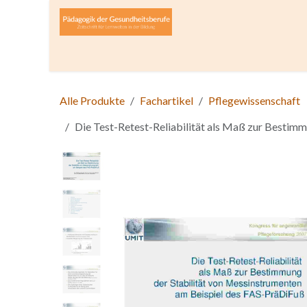
Zum Inhalt springen
Home
Über die Zeitschrift
Lesen
Open A
Alle Produkte
Fachartikel
Pflegewissenschaft
Die Test-Retest-Reliabilität als Maß zur Bestim