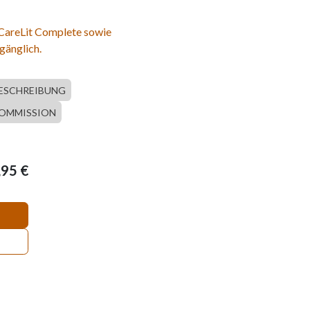
 CareLit Complete sowie
gänglich.
ESCHREIBUNG
OMMISSION
,95
€