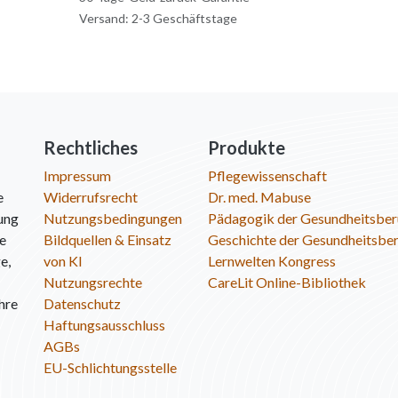
Versand: 2-3 Geschäftstage
Rechtliches
Produkte
Impressum
Pflegewissenschaft
e
Widerrufsrecht
Dr. med. Mabuse
ung
Nutzungsbedingungen
Pädagogik der Gesundheitsber
ie
Bildquellen & Einsatz
Geschichte der Gesundheitsbe
e,
von KI
Lernwelten Kongress
Nutzungsrechte
CareLit Online-Bibliothek
hre
Datenschutz
Haftungsausschluss
AGBs
EU-Schlichtungsstelle