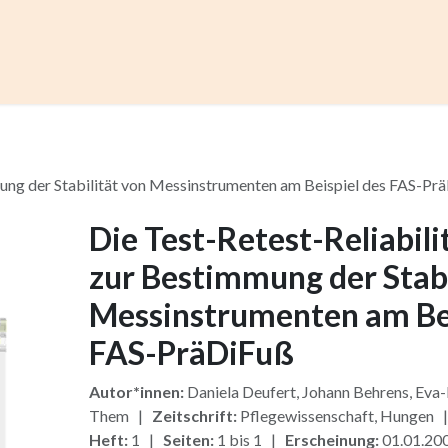
ccess
Kurse
Artikel einreichen
Institutionen
Anze
mung der Stabilität von Messinstrumenten am Beispiel des FAS-Pr
Die Test-Retest-Reliabili
zur Bestimmung der Stabi
Messinstrumenten am Bei
FAS-PräDiFuß
Autor*innen:
Daniela Deufert, Johann Behrens, Eva-
Them |
Zeitschrift:
Pflegewissenschaft, Hungen
Heft:
1 |
Seiten:
1 bis 1 |
Erscheinung:
01.01.2