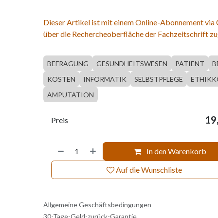
Dieser Artikel ist mit einem Online-Abonnement via
über die Rechercheoberfläche der Fachzeitschrift zu
BEFRAGUNG
GESUNDHEITSWESEN
PATIENT
B
KOSTEN
INFORMATIK
SELBSTPFLEGE
ETHIKK
AMPUTATION
19
Preis
In den Warenkorb
Auf die Wunschliste
Allgemeine Geschäftsbedingungen
30-Tage-Geld-zurück-Garantie