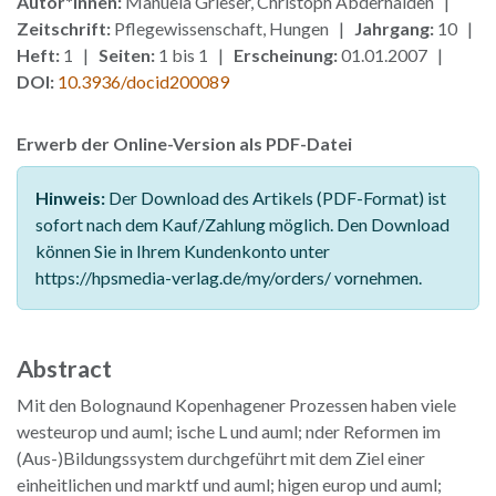
Autor*innen:
Manuela Grieser, Christoph Abderhalden |
Zeitschrift:
Pflegewissenschaft, Hungen |
Jahrgang:
10 |
Heft:
1 |
Seiten:
1 bis 1 |
Erscheinung:
01.01.2007 |
DOI:
10.3936/docid200089
Erwerb der Online-Version als PDF-Datei
Hinweis:
Der Download des Artikels (PDF-Format) ist
sofort nach dem Kauf/Zahlung möglich. Den Download
können Sie in Ihrem Kundenkonto unter
https://hpsmedia-verlag.de/my/orders/ vornehmen.
Abstract
Mit den Bolognaund Kopenhagener Prozessen haben viele
westeurop und auml; ische L und auml; nder Reformen im
(Aus-)Bildungssystem durchgeführt mit dem Ziel einer
einheitlichen und marktf und auml; higen europ und auml;