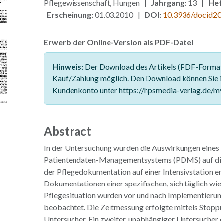
Pflegewissenschaft, Hungen |
Jahrgang:
13 |
Hef
Erscheinung:
01.03.2010 |
DOI:
10.3936/docid2
Erwerb der Online-Version als PDF-Datei
Hinweis:
Der Download des Artikels (PDF-Format)
Kauf/Zahlung möglich. Den Download können Sie 
Kundenkonto unter https://hpsmedia-verlag.de/m
Abstract
In der Untersuchung wurden die Auswirkungen eines 
Patientendaten-Managementsystems (PDMS) auf die 
der Pflegedokumentation auf einer Intensivstation er
Dokumentationen einer spezifischen, sich täglich w
Pflegesituation wurden vor und nach Implementier
beobachtet. Die Zeitmessung erfolgte mittels Stopp
Untersucher. Ein zweiter, unabhängiger Untersucher e