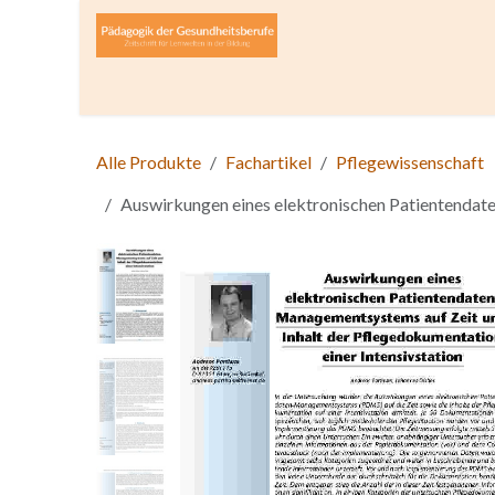
Zum Inhalt springen
Home
Über die Zeitschrift
Lesen
Open A
Alle Produkte
Fachartikel
Pflegewissenschaft
Auswirkungen eines elektronischen Patientendate