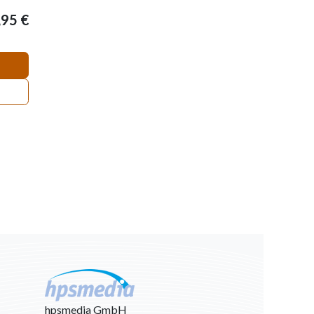
,95
€
hpsmedia GmbH