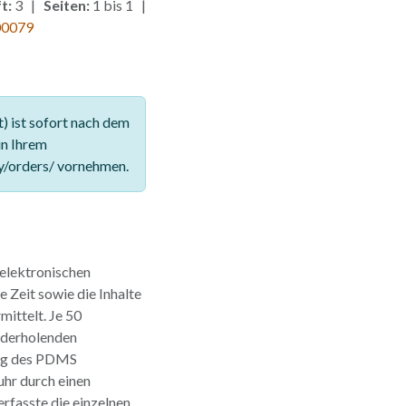
t:
3 |
Seiten:
1 bis 1 |
00079
 ist sofort nach dem
in Ihrem
y/orders/ vornehmen.
elektronischen
Zeit sowie die Inhalte
mittelt. Je 50
iederholenden
ung des PDMS
uhr durch einen
rfasste die einzelnen