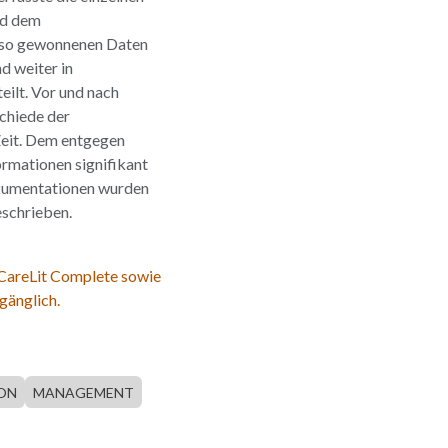
nd dem
 so gewonnenen Daten
d weiter in
ilt. Vor und nach
chiede der
Zeit. Dem entgegen
formationen signifikant
okumentationen wurden
eschrieben.
 CareLit Complete sowie
gänglich.
ON
MANAGEMENT