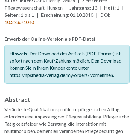
Autor*innen:
Gaby Herzig-Walch |
Zeitschrift:
Pflegewissenschaft, Hungen |
Jahrgang:
13 |
Heft:
1 |
Seiten:
1 bis 1 |
Erscheinung:
01.10.2010 |
DOI:
10.3936/1040
Erwerb der Online-Version als PDF-Datei
Hinweis:
Der Download des Artikels (PDF-Format) ist
sofort nach dem Kauf/Zahlung möglich. Den Download
können Sie in Ihrem Kundenkonto unter
https://hpsmedia-verlag.de/my/orders/ vornehmen.
Abstract
Veränderte Qualifikationsprofile im pflegerischen Alltag
erfordern eine Anpassung der Pflegeausbildung. Pflegerische
Tätigkeitsfelder, wie Beratung, die Interaktion mit
multimorbiden, dementiell veränderten Pflegebedürftigen