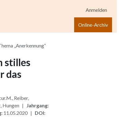
Anmelden
igen
Shop
Hilfe
Online-Archiv
s Thema „Anerkennung“
 stilles
r das
cur.M., Reiber,
t, Hungen |
Jahrgang:
g:
11.05.2020 |
DOI: