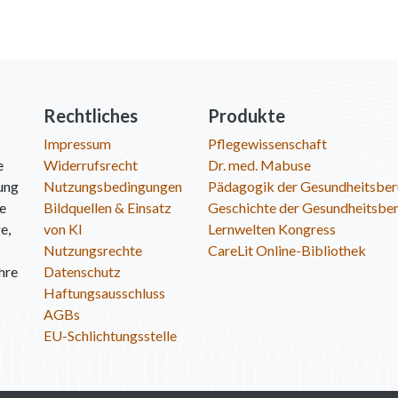
Rechtliches
Produkte
Impressum
Pflegewissenschaft
e
Widerrufsrecht
Dr. med. Mabuse
ung
Nutzungsbedingungen
Pädagogik der Gesundheitsber
ie
Bildquellen & Einsatz
Geschichte der Gesundheitsbe
e,
von KI
Lernwelten Kongress
Nutzungsrechte
CareLit Online-Bibliothek
hre
Datenschutz
Haftungsausschluss
AGBs
EU-Schlichtungsstelle