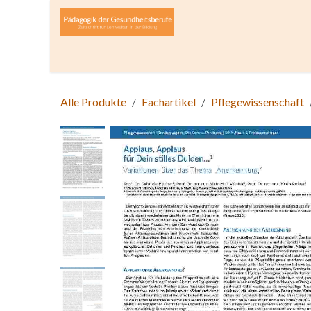
Zum Inhalt springen
Home
Über die Zeitschrift
Lesen
Open A
Alle Produkte
Fachartikel
Pflegewissenschaft