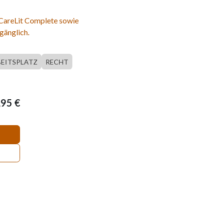
 CareLit Complete sowie
gänglich.
EITSPLATZ
RECHT
,95
€