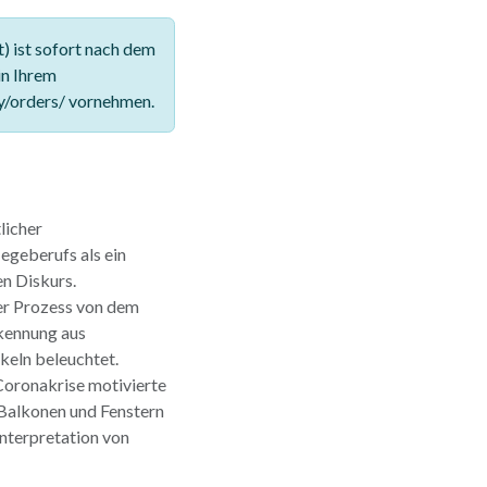
 ist sofort nach dem
in Ihrem
y/orders/ vornehmen.
licher
geberufs als ein
n Diskurs.
er Prozess von dem
kennung aus
keln beleuchtet.
 Coronakrise motivierte
 Balkonen und Fenstern
nterpretation von