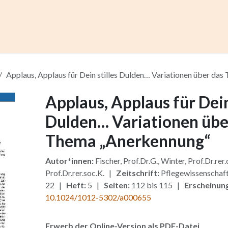
ccess
Kurse
Artikel einreichen
Institutionen
Anze
Applaus, Applaus für Dein stilles Dulden… Variationen über da
Applaus, Applaus für Dein
Dulden… Variationen übe
Thema „Anerkennung“
Autor*innen:
Fischer, Prof.Dr.G., Winter, Prof.Dr.rer.
Prof.Dr.rer.soc.K. |
Zeitschrift:
Pflegewissenschaf
22 |
Heft:
5 |
Seiten:
112 bis 115 |
Erscheinun
10.1024/1012-5302/a000655
Erwerb der Online-Version als PDF-Datei