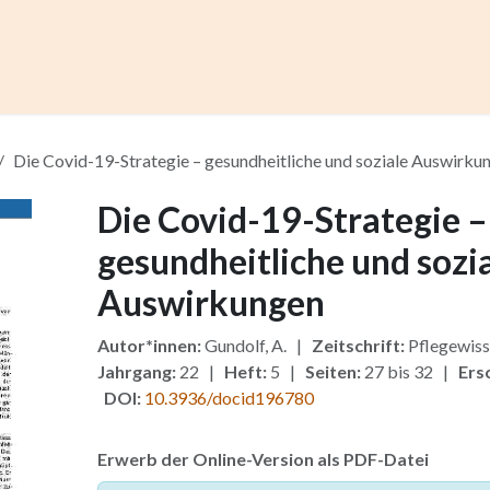
ccess
Kurse
Artikel einreichen
Institutionen
Anze
Die Covid-19-Strategie – gesundheitliche und soziale Auswirku
Die Covid-19-Strategie –
gesundheitliche und sozi
Auswirkungen
Autor*innen:
Gundolf, A. |
Zeitschrift:
Pflegewiss
Jahrgang:
22 |
Heft:
5 |
Seiten:
27 bis 32 |
Ers
DOI:
10.3936/docid196780
Erwerb der Online-Version als PDF-Datei