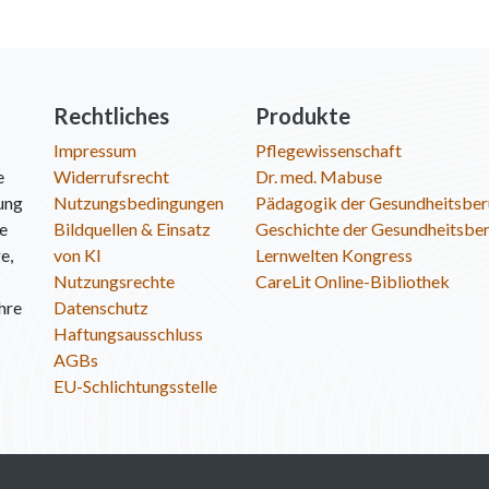
Rechtliches
Produkte
Impressum
Pflegewissenschaft
e
Widerrufsrecht
Dr. med. Mabuse
ung
Nutzungsbedingungen
Pädagogik der Gesundheitsber
ie
Bildquellen & Einsatz
Geschichte der Gesundheitsbe
e,
von KI
Lernwelten Kongress
Nutzungsrechte
CareLit Online-Bibliothek
hre
Datenschutz
Haftungsausschluss
AGBs
EU-Schlichtungsstelle