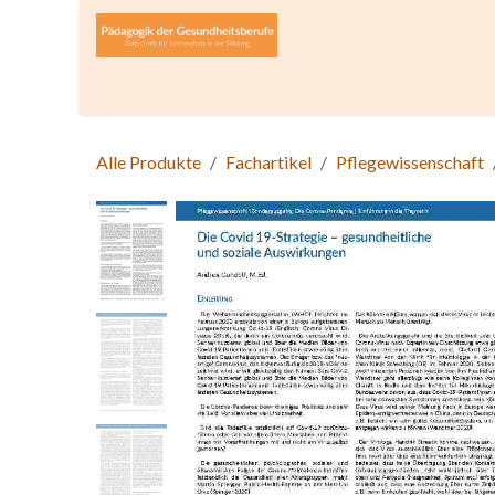
Zum Inhalt springen
Home
Über die Zeitschrift
Lesen
Open A
Alle Produkte
Fachartikel
Pflegewissenschaft