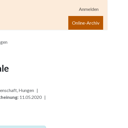
Anmelden
igen
Shop
Hilfe
Online-Archiv
ngen
ale
enschaft, Hungen |
cheinung:
11.05.2020 |