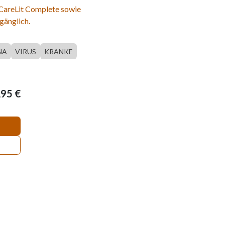
 CareLit Complete sowie
gänglich.
NA
VIRUS
KRANKE
,95
€