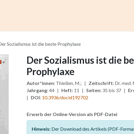
ccess
Kurse
Artikel einreichen
Institutionen
Anze
Der Sozialismus ist die beste Prophylaxe
Der Sozialismus ist die b
Prophylaxe
Autor*innen:
Thießen, M.; |
Zeitschrift:
Dr. med.
Jahrgang:
44 |
Heft:
11 |
Seiten:
35 bis 37 |
Er
|
DOI:
10.3936/docid192702
Erwerb der Online-Version als PDF-Datei
Hinweis:
Der Download des Artikels (PDF-Format)