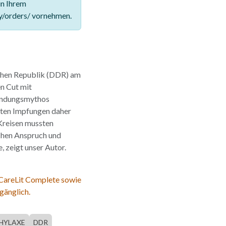
in Ihrem
y/orders/ vornehmen.
chen Republik (DDR) am
n Cut mit
ründungsmythos
elten Impfungen daher
 Kreisen mussten
schen Anspruch und
, zeigt unser Autor.
 CareLit Complete sowie
gänglich.
HYLAXE
DDR