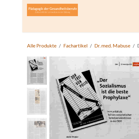
Zum Inhalt springen
Home
Über die Zeitschrift
Lesen
Open A
Alle Produkte
Fachartikel
Dr. med. Mabuse