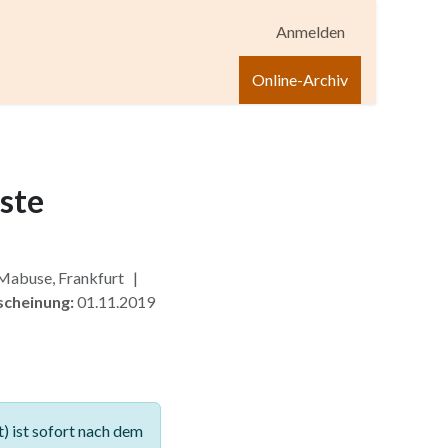
Anmelden
igen
Shop
Hilfe
Online-Archiv
este
 Mabuse, Frankfurt |
scheinung:
01.11.2019
 ist sofort nach dem