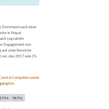
us Dortmund nach einer
anke in Nepal
anti Leprahilfe
 das Engagement von
auf viele Bereiche
 vor, das 2017 sein 25-
 CareLit Complete sowie
gänglich.
LEPRA
NEPAL