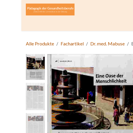
Zum Inhalt springen
Home
Über die Zeitschrift
Lesen
Open A
Alle Produkte
Fachartikel
Dr. med. Mabuse