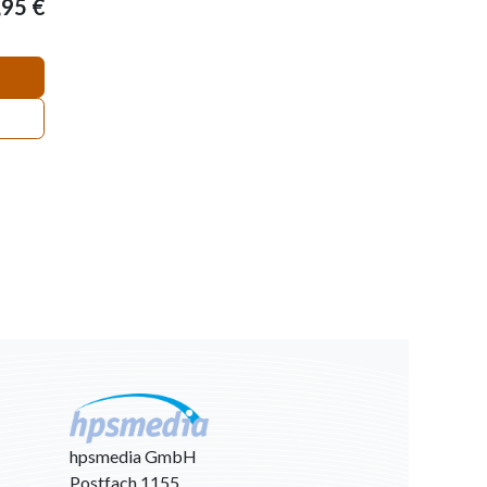
,95
€
hpsmedia GmbH
Postfach 1155