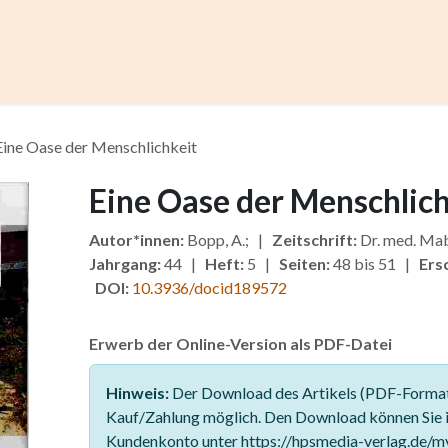
ccess
Kurse
Artikel einreichen
Institutionen
Anze
Eine Oase der Menschlichkeit
Eine Oase der Menschlich
Autor*innen:
Bopp, A.; |
Zeitschrift:
Dr. med. Mab
Jahrgang:
44 |
Heft:
5 |
Seiten:
48 bis 51 |
Ers
DOI:
10.3936/docid189572
Erwerb der Online-Version als PDF-Datei
Hinweis:
Der Download des Artikels (PDF-Format)
Kauf/Zahlung möglich. Den Download können Sie 
Kundenkonto unter https://hpsmedia-verlag.de/m