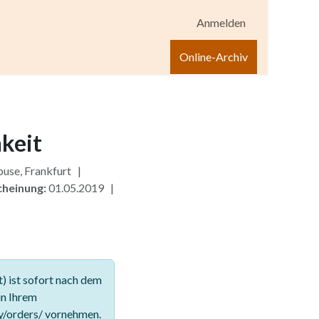
Anmelden
igen
Shop
Hilfe
Online-Archiv
keit
use, Frankfurt |
cheinung:
01.05.2019 |
 ist sofort nach dem
in Ihrem
y/orders/ vornehmen.