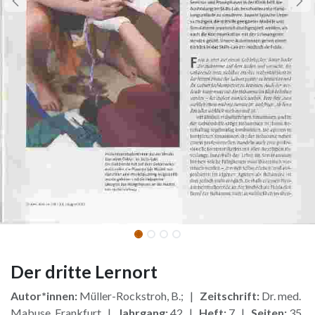
Der dritte Lernort
Autor*innen:
Müller-Rockstroh, B.; |
Zeitschrift:
Dr. med.
Mabuse, Frankfurt |
Jahrgang:
42 |
Heft:
7 |
Seiten:
35