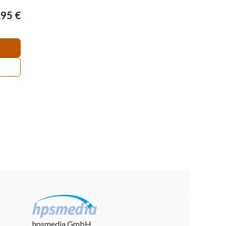
,95
€
hpsmedia GmbH