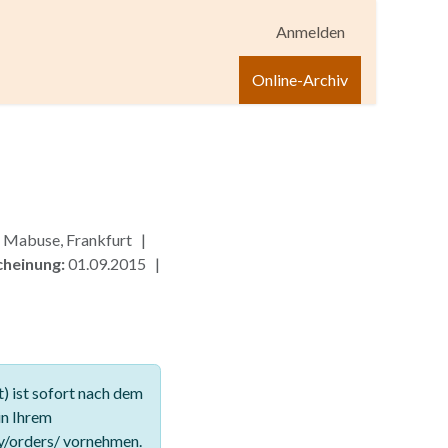
Anmelden
igen
Shop
Hilfe
Online-Archiv
. Mabuse, Frankfurt |
cheinung:
01.09.2015 |
 ist sofort nach dem
in Ihrem
y/orders/ vornehmen.