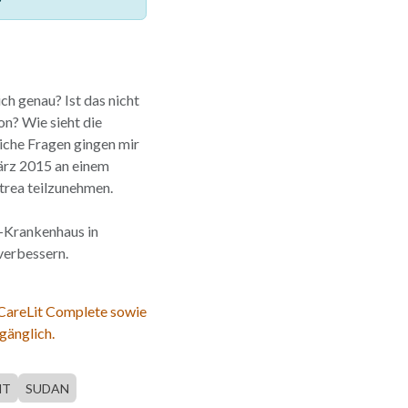
ich genau? Ist das nicht
on? Wie sieht die
liche Fragen gingen mir
März 2015 an einem
trea teilzunehmen.
a-Krankenhaus in
 verbessern.
 CareLit Complete sowie
gänglich.
HT
SUDAN