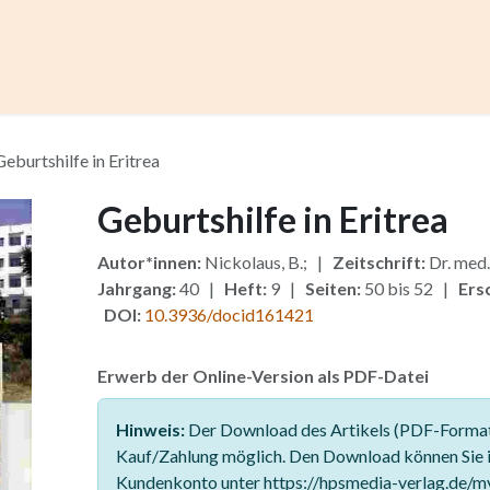
ccess
Kurse
Artikel einreichen
Institutionen
Anze
Geburtshilfe in Eritrea
Geburtshilfe in Eritrea
Autor*innen:
Nickolaus, B.; |
Zeitschrift:
Dr. med
Jahrgang:
40 |
Heft:
9 |
Seiten:
50 bis 52 |
Ers
DOI:
10.3936/docid161421
Erwerb der Online-Version als PDF-Datei
Hinweis:
Der Download des Artikels (PDF-Format)
Kauf/Zahlung möglich. Den Download können Sie 
Kundenkonto unter https://hpsmedia-verlag.de/m